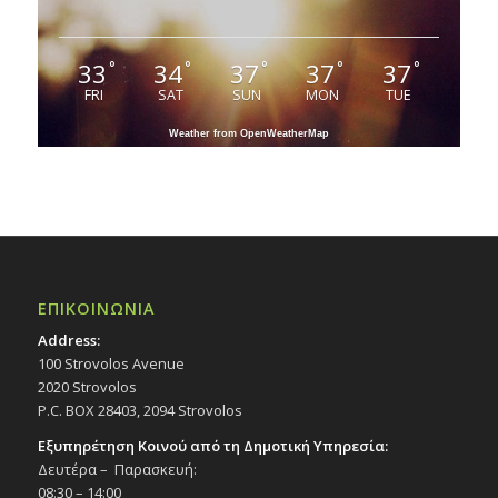
33
34
37
37
37
°
°
°
°
°
FRI
SAT
SUN
MON
TUE
Weather from OpenWeatherMap
ΕΠΙΚΟΙΝΩΝΙΑ
Address:
100 Strovolos Avenue
2020 Strovolos
P.C. BOX 28403, 2094 Strovolos
Εξυπηρέτηση Κοινού από τη Δημοτική Υπηρεσία:
Δευτέρα – Παρασκευή:
08:30 – 14:00