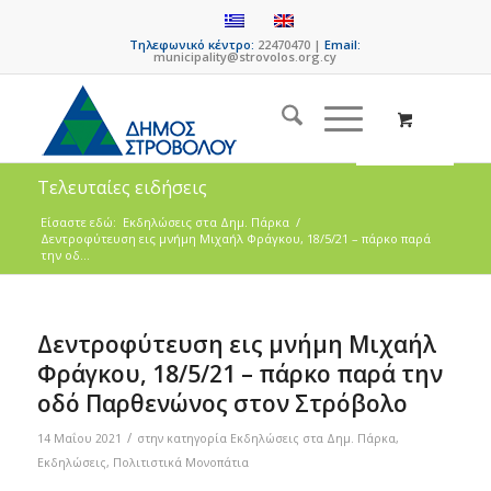
Τηλεφωνικό κέντρο:
22470470 |
Email:
municipality@strovolos.org.cy
Τελευταίες ειδήσεις
Είσαστε εδώ:
Eκδηλώσεις στα Δημ. Πάρκα
/
Δεντροφύτευση εις μνήμη Μιχαήλ Φράγκου, 18/5/21 – πάρκο παρά
την οδ...
Δεντροφύτευση εις μνήμη Μιχαήλ
Φράγκου, 18/5/21 – πάρκο παρά την
οδό Παρθενώνος στον Στρόβολο
/
14 Μαΐου 2021
στην κατηγορία
Eκδηλώσεις στα Δημ. Πάρκα
,
Εκδηλώσεις
,
Πολιτιστικά Μονοπάτια