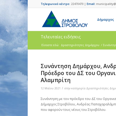
Τηλεφωνικό κέντρο:
22470470 |
Email:
municipality@
Δήμαρχος
Τελευταίες ειδήσεις
Είσαστε εδώ:
Δραστηριότητες Δημάρχου
/
Συνάντησ
Συνάντηση Δημάρχου, Ανδ
Πρόεδρο του ΔΣ του Οργαν
Αλαμπρίτη
/
12 Μαΐου 2021
στην κατηγορία
Δραστηριότητες Δημ
Συνάντηση με τον πρόεδρο του ΔΣ του Οργανι
Δήμαρχος Στροβόλου, Ανδρέας Παπαχαραλάμπο
που αφορούν τους νέους του Στροβόλου.