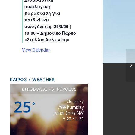
s
s
s
s
s
s
t
t
t
t
t
t
t
οικολογική
s
s
s
s
s
s
s
παράσταση για
παιδιά και
οικογένειες, 25/8/26 |
19:00 – Δημοτικό Πάρκο
«Στέλλα Αυλωνίτη»
View Calendar
ΚΑΙΡΟΣ / WEATHER
ΣΤΡΟΒΟΛΟΣ / STROVOLOS
25
clear sky
°
78% humidity
wind: 3m/s NW
H 25 • L 25