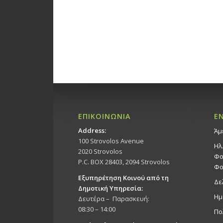
ΕΠΙΚΟΙΝΩΝΙΑ
Ε
Address:
Άμ
100 Strovolos Avenue
Ηλ
2020 Strovolos
Φο
P.C. BOX 28403, 2094 Strovolos
Φο
Εξυπηρέτηση Κοινού από τη
Δε
Δημοτική Υπηρεσία:
Ημ
Δευτέρα – Παρασκευή:
08:30 – 14:00
Πο