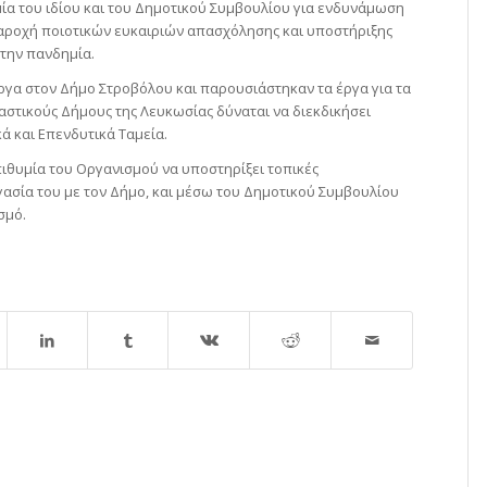
α του ιδίου και του Δημοτικού Συμβουλίου για ενδυνάμωση
παροχή ποιοτικών ευκαιριών απασχόλησης και υποστήριξης
 την πανδημία.
ργα στον Δήμο Στροβόλου και παρουσιάστηκαν τα έργα για τα
αστικούς Δήμους της Λευκωσίας δύναται να διεκδικήσει
 και Επενδυτικά Ταμεία.
επιθυμία του Οργανισμού να υποστηρίξει τοπικές
γασία του με τον Δήμο, και μέσω του Δημοτικού Συμβουλίου
σμό.