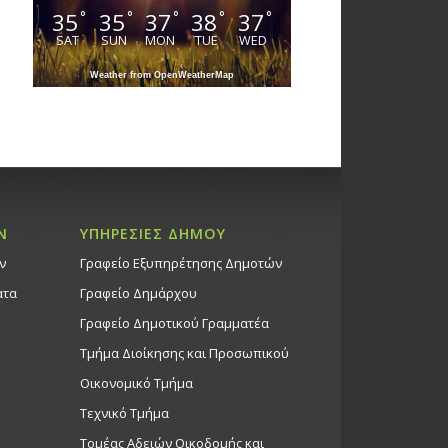
35
35
37
38
37
°
°
°
°
°
SAT
SUN
MON
TUE
WED
Weather from OpenWeatherMap
Ν
ΥΠΗΡΕΣΙΕΣ ΔΗΜΟΥ
ν
Γραφείο Εξυπηρέτησης Δημοτών
ατα
Γραφείο Δημάρχου
Γραφείο Δημοτικού Γραμματέα
Τμήμα Διοίκησης και Προσωπικού
Οικονομικό Τμήμα
Τεχνικό Τμήμα
Τομέας Αδειών Οικοδομής και