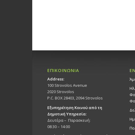
ΕΠΙΚΟΙΝΩΝΙΑ
Ε
Address:
Άμ
100 Strovolos Avenue
Ηλ
2020 Strovolos
Φο
P.C. BOX 28403, 2094 Strovolos
Φο
Εξυπηρέτηση Κοινού από τη
Δε
Δημοτική Υπηρεσία:
Ημ
Δευτέρα – Παρασκευή:
08:30 – 14:00
Πο