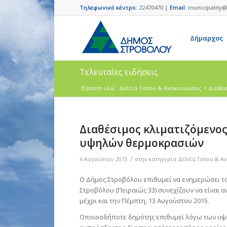
Τηλεφωνικό κέντρο:
22470470 |
Email:
municipality@
Δήμαρχος
Τελευταίες ειδήσεις
Είσαστε εδώ:
Δελτία Τύπου & Ανακοινώσεις
/
Διαθέσ
Διαθέσιμος κλιματιζόμενο
υψηλών θερμοκρασιών
/
6 Αυγούστου 2015
στην κατηγορία
Δελτία Τύπου & Α
Ο Δήμος Στροβόλου επιθυμεί να ενημερώσει το 
Στροβόλου (Πειραιώς 33) συνεχίζουν να είναι ανοι
μέχρι και την Πέμπτη, 13 Αυγούστου 2015.
Οποιοσδήποτε δημότης επιθυμεί λόγω των υψη