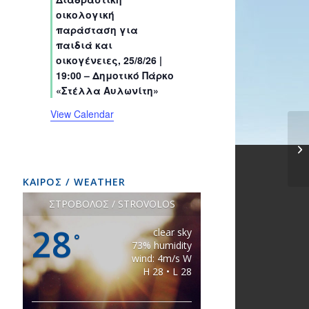
s
s
s
s
s
s
t
t
t
t
t
t
t
οικολογική
s
s
s
s
s
s
s
παράσταση για
παιδιά και
οικογένειες, 25/8/26 |
19:00 – Δημοτικό Πάρκο
«Στέλλα Αυλωνίτη»
View Calendar
Συ
τη
ΚΑΙΡΟΣ / WEATHER
ΣΤΡΟΒΟΛΟΣ / STROVOLOS
28
clear sky
°
73% humidity
wind: 4m/s W
H 28 • L 28