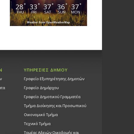
28
33
37
36
37
°
°
°
°
°
THU
FRI
SAT
SUN
MON
Weather from OpenWeatherMap
Ν
ΥΠΗΡΕΣΙΕΣ ΔΗΜΟΥ
ν
Γραφείο Εξυπηρέτησης Δημοτών
ατα
Γραφείο Δημάρχου
Γραφείο Δημοτικού Γραμματέα
Τμήμα Διοίκησης και Προσωπικού
Οικονομικό Τμήμα
Τεχνικό Τμήμα
Τομέας Αδειών Οικοδομής και