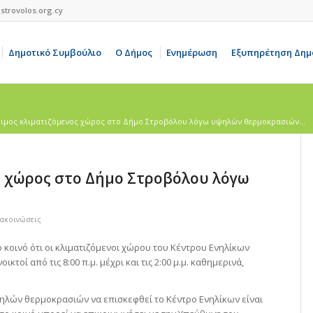
strovolos.org.cy
Δημοτικό Συμβούλιο
Ο Δήμος
Ενημέρωση
Εξυπηρέτηση Δημ
ιμος κλιματιζόμενος χώρος στο Δήμο Στροβόλου λόγω υψηλών θερμοκρασιών...
ς χώρος στο Δήμο Στροβόλου λόγω
νακοινώσεις
κοινό ότι οι κλιματιζόμενοι χώρου του Κέντρου Ενηλίκων
κτοί από τις 8:00 π.μ. μέχρι και τις 2:00 μ.μ. καθημερινά,
λών θερμοκρασιών να επισκεφθεί το Κέντρο Ενηλίκων είναι