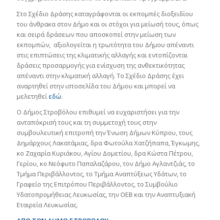
Στο Σχέδιο Δράσης καταγράφονται οι εκπομπές διοξειδίου
του άνθρακα στον Δήμο και οι στόχοι για μείωσή τους, όπως
και σειρά δράσεων που αποσκοπεί στην μείωση των
εκπομπών, αξιολογείται η τρωτότητα του Δήμου απέναντι
στις επιπτώσεις της κλιματικής αλλαγής και εντοπίζονται
δράσεις προσαρμογής για ενίσχυση της ανθεκτικότητας
απέναντι στην κλιματική αλλαγή. Το Σχέδιο Δράσης έχει
αναρτηθεί στην ιστοσελίδα του Δήμου και μπορεί να
μελετηθεί
εδώ
.
Ο Δήμος Στροβόλου επιθυμεί να ευχαριστήσει για την
ανταπόκρισή τους και τη συμμετοχή τους στην
συμβουλευτική επιτροπή την Ένωση Δήμων Κύπρου, τους
Δημάρχους Λακατάμιας, δρα Φωτούλα Χατζήπαπα, Έγκωμης,
κο Ζαχαρία Κυριάκου, Αγίου Δομετίου, δρα Κώστα Πέτρου,
Γερίου, κο Νεόφυτο Παπαλαζάρου, τον Δήμο Αγλαντζιάς, το
Τμήμα Περιβάλλοντος, το Τμήμα Αναπτύξεως Υδάτων, το
Γραφείο της Επιτρόπου Περιβάλλοντος, το Συμβούλιο
Υδατοπρομήθειας Λευκωσίας, την ΟΕΒ και την Αναπτυξιακή
Εταιρεία Λευκωσίας.