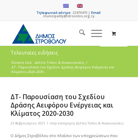
Τηλεφωνικό κέντρο:
22470470 |
Email:
municipality@strovolos.org.cy
Τελευταίες ειδήσεις
Είσαστε εδώ:
Δελτία Τύπου & Ανακοινώσεις
/
ΔΤ- Παρουσίαση του Σχεδίου Δράσης Αειφόρου Ενέργειας και
Κλίματος 2020-2030...
ΔΤ- Παρουσίαση του Σχεδίου
Δράσης Αειφόρου Ενέργειας και
Κλίματος 2020-2030
/
23 Φεβρουαρίου 2021
στην κατηγορία
Δελτία Τύπου & Ανακοινώσεις
Ο Δήμος Στροβόλου στο πλαίσιο των υποχρεώσεων που