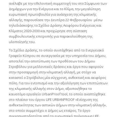
ανέλαβε με την εθελοντική συμμετοχή του στο Σύμφωνο των
Δημάρχων για την Ενέργεια και το Κλίμα, την μεγαλύτερη
ευρωπαϊκή πρωτοβουλία για ανάσχεση της κλιματικής
αλλαγής, παρουσίασε την Δευτέρα 22 Φεβρουαρίου μέσω
τηλεδιάσκεψης το Σχέδιο Δράσης Αειφόρου Ενέργειας και
Κλίματος 2020-2030 και προχώρησε στη σύσταση
συμβουλευτικής επιτροπής για παρακολούθηση της
υλοποίησής του.
Το Σχέδιο Δράσης, το οποίο συντάχθηκε από το Ενεργειακό
Γραφείο Κύπρου σε συνεργασία με την υπηρεσία του Δήμου,
αποτελεί την αποτύπωση των προθέσεων του Δήμου
Στροβόλου για μελλοντικές δράσεις και έργα που αφορούν
στην προσαρμογή στην κλιματική αλλαγή, με στόχο να
καταστεί ο Στρόβολος μία σύγχρονη, ανθεκτική και αειφόρος
πόλη. Για τον εντοπισμό και την αξιολόγηση των επιπτώσεων
της κλιματικής αλλαγής στον Δήμο, αξιοποιήθηκε το
καινοτόμο εργαλείο UrbanProof tool, το οποίο αναπτύχθηκε
στο πλαίσιο του έργου LIFE URBANPROOF «Ενίσχυση της
ανθεκτικότητας των αστικών Δήμων στην κλιματική αλλαγή»,
στο οποίο συμμετέχει ο Δήμος ως εταίρος. Το έργο
συγχρηματοδοτείται από το ευρωπαϊκό πρόγραμμα LIFE.