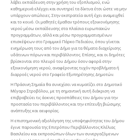
λάβει εκπαίδευση στην χρήση του εξοπλισμού, ενώ
καθημερινά ελέγχει και συντηρεί τα δίκτυα έτσι ώστε να μην
υπάρχουν απώλειες. Στην εκστρατεία αυτή έχει αναμειχθεί
και το κοινό. Οι μαθητές έμαθαν τρόπους εξοικονόμησης
νερού μέσω εκπαίδευσης στα πλαίσια ευρωπαϊκών
προγραμμάτων, αλλά και μέσω προγραμματισμένων
επισκέψεων στο Γραμμικό Πάρκο Πεδιαίου, όπου γίνεται
ενημέρωση τους από τον Δήμο για τα θέματα διαχείρισης
υδάτινων πόρων και περιβάλλοντος. Επίσης, και οι δημότες
βρίσκονται στο πλευρό του Δήμου όσον αφορά στην
εξοικονόμηση νερού, αναφέροντας τυχόν προβλήματα ή
διαρροές νερού στο Γραφείο Εξυπηρέτησης Δημοτών.
Η Πράσινη Σημαία θα συνεχίσει να κυματίζει στο Δημοτικό
Μέγαρο Στροβόλου, με τη σημαντική αυτή διάκριση να
επιβραβεύει τις άοκνες προσπάθειες του Δήμου για την
προστασία του περιβάλλοντος και την επίτευξη βιώσιμης
ανάπτυξης και αειφορίας.
Η επιστημονική αξιολόγηση της υποψηφιότητας του Δήμου
έγινε παρουσία της Επιτρόπου Περιβάλλοντος Κλέλιας
Βασιλείου και εκπροσώπων όλων των συνεργαζόμενων