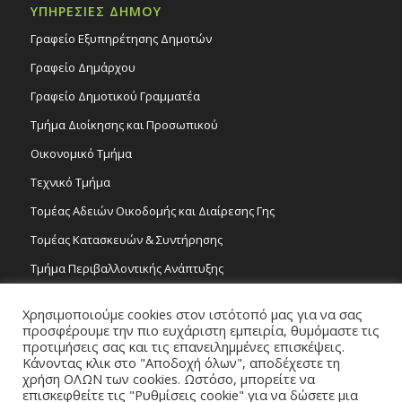
ΥΠΗΡΕΣΙΕΣ ΔΗΜΟΥ
Γραφείο Εξυπηρέτησης Δημοτών
Γραφείο Δημάρχου
Γραφείο Δημοτικού Γραμματέα
Τμήμα Διοίκησης και Προσωπικού
Οικονομικό Τμήμα
Τεχνικό Τμήμα
Τομέας Αδειών Οικοδομής και Διαίρεσης Γης
Τομέας Κατασκευών & Συντήρησης
Τμήμα Περιβαλλοντικής Ανάπτυξης
Tμήμα Δημόσιας Υγείας και Καθαριότητας
Χρησιμοποιούμε cookies στον ιστότοπό μας για να σας
Τομέας Γραμμάτων και Τεχνών
προσφέρουμε την πιο ευχάριστη εμπειρία, θυμόμαστε τις
προτιμήσεις σας και τις επανειλημμένες επισκέψεις.
Τροχονομία
Κάνοντας κλικ στο "Αποδοχή όλων", αποδέχεστε τη
χρήση ΟΛΩΝ των cookies. Ωστόσο, μπορείτε να
επισκεφθείτε τις "Ρυθμίσεις cookie" για να δώσετε μια