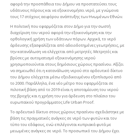
αφορά την προσπάθεια του Δήμου να προστατεύσει τους
υδάτινους πόρους και να εξοικονομήσει νερό, με γνώμονα
τους 17 στόχους αειφόρου ανάπτυξης των Ηνωμένων Εθνών.
H πολιτική που εφαρμόζεται στον Δήμο για την σωστή
διαχείριση του νερού αφορά την εξοικονόμηση και την
ορθολογική χρήση των υδάτινων πόρων. Αρχικά, το νερό
άρδευσης εξασφαλίζεται από αδειοδοτημένες γεωτρήσεις, με
την κατανάλωση να ελέγχεται από μετρητές. Μετρητές και
βρύσες με αυτοματισμό εξοικονόμησης νερού
χρησιμοποιούνται στους δημόσιους χώρους πρασίνου. Αξίζει
να σημειωθεί ότι η κατανάλωση νερού στο αρδευτικό δίκτυο
του Δήμου ελέγχεται μέσω εξειδικευμένου εξοπλισμού από
το 2000. Παράλληλα, ένα νέο μέτρο που εφαρμόζεται σε
πιλοτική βάση από το 2019 είναι η αποταμίευση του νερού
της βροχής και η χρήση του για άρδευση στο πλαίσιο του
ευρωπαϊκού προγράμματος Life Urban Proof.
Το αρδευτικό δίκτυο στους χώρους πρασίνου σχεδιάστηκε με
βάση τις πραγματικές ανάγκες σε νερό των φυτών και τον
τύπο του εδάφους, ενώ επιλέγονται κυπριακά φυτά με
μειωμένες ανάγκες σε νερό. Το προσωπικό του Δήμου έχει