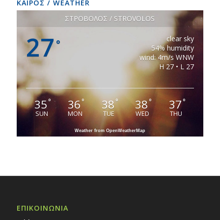
ΚΑΙΡΟΣ / WEATHER
ΣΤΡΟΒΟΛΟΣ / STROVOLOS
27
clear sky
°
54% humidity
wind: 4m/s WNW
H 27 • L 27
35
36
38
38
37
°
°
°
°
°
SUN
MON
TUE
WED
THU
Weather from OpenWeatherMap
ΕΠΙΚΟΙΝΩΝΙΑ