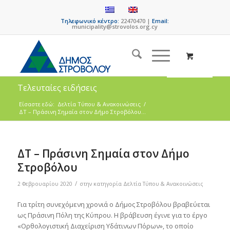
Τηλεφωνικό κέντρο:
22470470 |
Email:
municipality@strovolos.org.cy
Τελευταίες ειδήσεις
Είσαστε εδώ:
Δελτία Τύπου & Ανακοινώσεις
/
ΔΤ – Πράσινη Σημαία στον Δήμο Στροβόλου...
ΔΤ – Πράσινη Σημαία στον Δήμο
Στροβόλου
/
2 Φεβρουαρίου 2020
στην κατηγορία
Δελτία Τύπου & Ανακοινώσεις
Για τρίτη συνεχόμενη χρονιά ο Δήμος Στροβόλου βραβεύεται
ως Πράσινη Πόλη της Κύπρου. Η βράβευση έγινε για το έργο
«Ορθολογιστική Διαχείριση Υδάτινων Πόρων», το οποίο