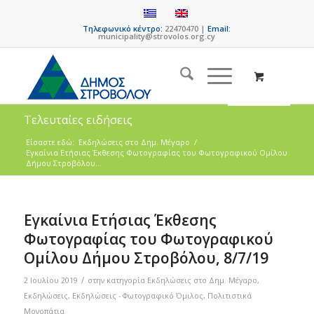
Τηλεφωνικό κέντρο:
22470470 |
Email:
municipality@strovolos.org.cy
Τελευταίες ειδήσεις
Είσαστε εδώ:
Eκδηλώσεις στο Δημ. Mέγαρο
/
Εγκαίνια Ετήσιας Έκθεσης Φωτογραφίας του Φωτογραφικού Ομίλου
Δήμου Στροβόλου...
Εγκαίνια Ετήσιας Έκθεσης
Φωτογραφίας του Φωτογραφικού
Ομίλου Δήμου Στροβόλου, 8/7/19
/
2 Ιουλίου 2019
στην κατηγορία
Eκδηλώσεις στο Δημ. Mέγαρο
,
Εκδηλώσεις
,
Εκδηλώσεις - Φωτογραφικό Όμιλος
,
Πολιτιστικά
Μονοπάτια