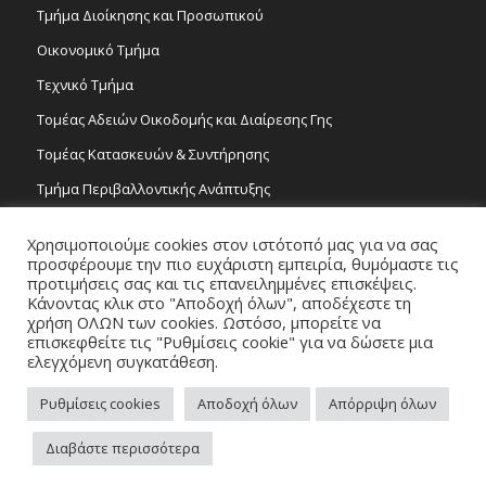
Τμήμα Διοίκησης και Προσωπικού
Οικονομικό Τμήμα
Τεχνικό Τμήμα
Τομέας Αδειών Οικοδομής και Διαίρεσης Γης
Τομέας Κατασκευών & Συντήρησης
Τμήμα Περιβαλλοντικής Ανάπτυξης
Tμήμα Δημόσιας Υγείας και Καθαριότητας
Χρησιμοποιούμε cookies στον ιστότοπό μας για να σας
Τομέας Γραμμάτων και Τεχνών
προσφέρουμε την πιο ευχάριστη εμπειρία, θυμόμαστε τις
προτιμήσεις σας και τις επανειλημμένες επισκέψεις.
Τροχονομία
Κάνοντας κλικ στο "Αποδοχή όλων", αποδέχεστε τη
χρήση ΟΛΩΝ των cookies. Ωστόσο, μπορείτε να
επισκεφθείτε τις "Ρυθμίσεις cookie" για να δώσετε μια
ελεγχόμενη συγκατάθεση.
Ρυθμίσεις cookies
Αποδοχή όλων
Απόρριψη όλων
Copyright 2026 © Δήμος Στροβόλου, All Rights Reserved. / Powered by
Διαβάστε περισσότερα
NETinfo Plc
Πλοηγός