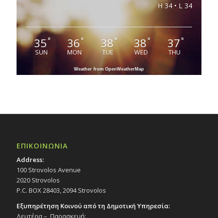
H 34 • L 34
35
36
38
38
37
°
°
°
°
°
SUN
MON
TUE
WED
THU
Weather from OpenWeatherMap
ΕΠΙΚΟΙΝΩΝΙΑ
Address:
100 Strovolos Avenue
2020 Strovolos
P.C. BOX 28403, 2094 Strovolos
Εξυπηρέτηση Κοινού από τη Δημοτική Υπηρεσία:
Δευτέρα – Παρασκευή: