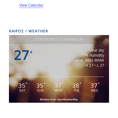
View Calendar
ΚΑΙΡΟΣ / WEATHER
ΣΤΡΟΒΟΛΟΣ / STROVOLOS
27
clear sky
°
77% humidity
wind: 3m/s WNW
H 27 • L 27
35
35
37
38
37
°
°
°
°
°
SAT
SUN
MON
TUE
WED
Weather from OpenWeatherMap