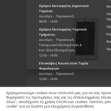
Ωράριο λειτουργίας Δημοτικού
Φο
Ταμείου:
Πο
Δευτέρα – Παρασκευή:
Πρ
08:00 – 14:00
Πρ
Ωράριο Λειτουργίας Τεχνικού
Ευ
Τμήματος:
Δευτέρα – Παρασκευή:
Βα
Τηλεφωνική Εξυπηρέτηση &
Χρ
Κατ’ ιδίαν Εξυπηρέτηση:
12:00 – 14:00
Επισκέψεις Κοινού στον Τομέα
Φορολογιών:
Δευτέρα – Παρασκευή:
12:00 – 14:00
Χρησιμοποιούμε cookies στον ιστότοπό μας για να σας προσ
θυμόμαστε τις προτιμήσεις σας και τις επανειλημμένες επισ
όλων", αποδέχεστε τη χρήση ΟΛΩΝ των cookies. Ωστόσο, μπορ
Copyright 2026 © Δήμος Στροβόλου, All Rights Reserv
cookie" για να δώσετε μια ελεγχόμενη συγκατάθεση.