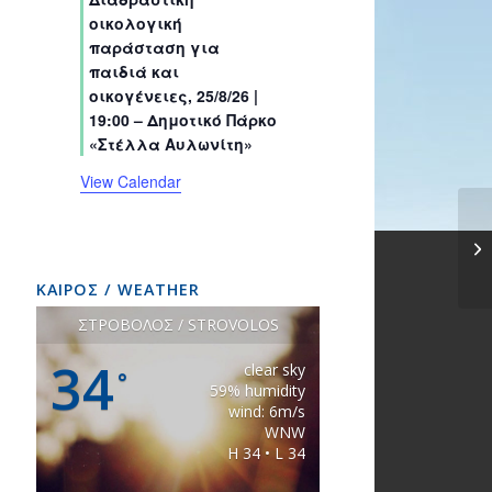
s
s
s
s
s
s
t
t
t
t
t
t
t
οικολογική
s
s
s
s
s
s
s
παράσταση για
παιδιά και
οικογένειες, 25/8/26 |
19:00 – Δημοτικό Πάρκο
«Στέλλα Αυλωνίτη»
View Calendar
ΚΑΙΡΟΣ / WEATHER
ΣΤΡΟΒΟΛΟΣ / STROVOLOS
34
clear sky
°
59% humidity
wind: 6m/s
WNW
H 34 • L 34