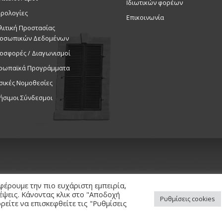
Ιδιωτικών φορέων
ρολογίες
Επικοινωνία
λιτική Προστασίας
οσωπικών Δεδομένων
οσφορές / Διαγωνισμοί
ρωπαϊκά Προγράμματα
σικές Νομοθεσίες
ήσιμοι Σύνδεσμοι
φέρουμε την πιο ευχάριστη εμπειρία,
κέψεις. Κάνοντας κλικ στο "Αποδοχή
Ρυθμίσεις cookies
είτε να επισκεφθείτε τις "Ρυθμίσεις
ed. / Powered by
NETinfo Plc