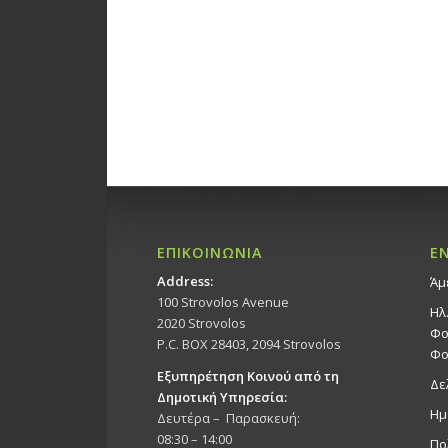
ΕΠΙΚΟΙΝΩΝΙΑ
Ε
Address:
Άμ
100 Strovolos Avenue
Ηλ
2020 Strovolos
Φο
P.C. BOX 28403, 2094 Strovolos
Φο
Εξυπηρέτηση Κοινού από τη
Δε
Δημοτική Υπηρεσία:
Ημ
Δευτέρα – Παρασκευή:
08:30 – 14:00
Πο