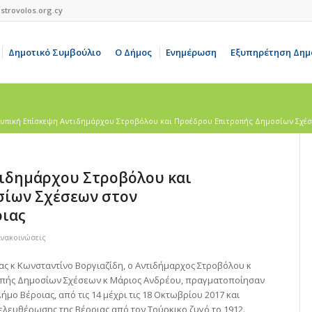
strovolos.org.cy
Δημοτικό Συμβούλιο
Ο Δήμος
Ενημέρωση
Εξυπηρέτηση Δημ
υπική Επίσκεψη Αντιδημάρχου Στροβόλου και Προέδρου Επιτροπής Δημοσίων Σχέσε
ιδημάρχου Στροβόλου και
σίων Σχέσεων στον
οιας
Ανακοινώσεις
ς κ Κωνσταντίνο Βοργιαζίδη, ο Αντιδήμαρχος Στροβόλου κ
οπής Δημοσίων Σχέσεων κ Μάριος Ανδρέου, πραγματοποίησαν
ο Βέροιας, από τις 14 μέχρι τις 18 Οκτωβρίου 2017 και
ελευθέρωσης της Βέροιας από τον Τούρκικο ζυγό το 1912.