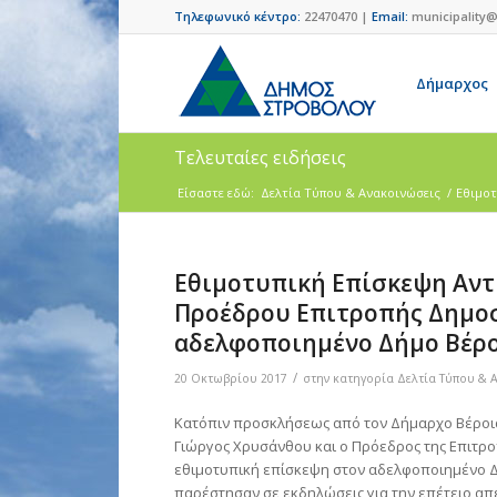
Τηλεφωνικό κέντρο:
22470470 |
Email:
municipality@
Δήμαρχος
Τελευταίες ειδήσεις
Είσαστε εδώ:
Δελτία Τύπου & Ανακοινώσεις
/
Εθιμοτ
Εθιμοτυπική Επίσκεψη Αντ
Προέδρου Επιτροπής Δημο
αδελφοποιημένο Δήμο Βέρ
/
20 Οκτωβρίου 2017
στην κατηγορία
Δελτία Τύπου & 
Κατόπιν προσκλήσεως από τον Δήμαρχο Βέροια
Γιώργος Χρυσάνθου και ο Πρόεδρος της Επιτρ
εθιμοτυπική επίσκεψη στον αδελφοποιημένο Δήμ
παρέστησαν σε εκδηλώσεις για την επέτειο απ