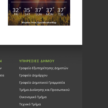
32
35
37
37
37
°
°
°
°
°
FRI
SAT
SUN
MON
TUE
Weather from OpenWeatherMap
Ν
ΥΠΗΡΕΣΙΕΣ ΔΗΜΟΥ
ν
Γραφείο Εξυπηρέτησης Δημοτών
ατα
Γραφείο Δημάρχου
Γραφείο Δημοτικού Γραμματέα
Τμήμα Διοίκησης και Προσωπικού
Οικονομικό Τμήμα
Τεχνικό Τμήμα