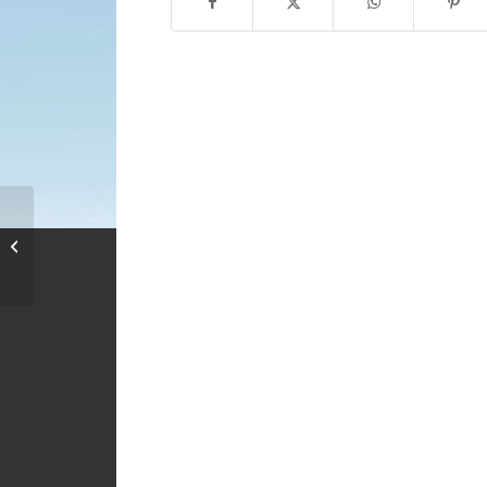
6ο Πρωτάθλημα
Αντισφαίρισης Δήμου
Στροβόλου,...