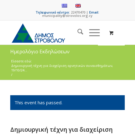
Τηλεφωνικό κέντρο:
22470470 |
Email:
municipality@strovolos.org.cy
Ημερολόγιο Εκδηλώσεων
Είσαστε εδώ:
Δημιουργική τέχνη για διαχείριση αρνητικών συναισθημάτων,
19/10/24...
/
This event has passed.
Δημιουργική τέχνη για διαχείριση