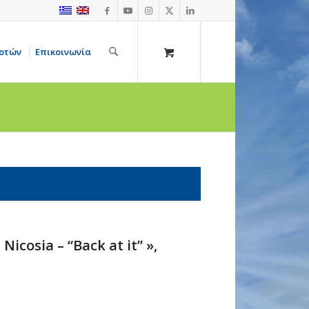
οτών
Επικοινωνία
icosia – “Back at it” »,