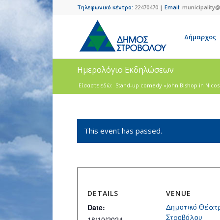
Τηλεφωνικό κέντρο:
22470470 |
Email:
municipality@
Δήμαρχος
Ημερολόγιο Εκδηλώσεων
Είσαστε εδώ:
Stand-up comedy «John Bishop in Nicosia –
This event has passed.
DETAILS
VENUE
Δημοτικό Θέατ
Date:
Στροβόλου
18/10/2024