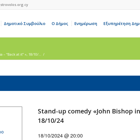
strovolos.org.cy
Δημοτικό Συμβούλιο
Ο Δήμος
Ενημέρωση
Εξυπηρέτηση Δημ
 “Back at it” », 18/10/...
/
Stand-up comedy «John Bishop in N
18/10/24
ρο
18/10/2024 @ 20:00