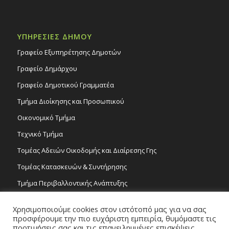
ΥΠΗΡΕΣΙΕΣ ΔΗΜΟΥ
Γραφείο Εξυπηρέτησης Δημοτών
Γραφείο Δημάρχου
Γραφείο Δημοτικού Γραμματέα
Τμήμα Διοίκησης και Προσωπικού
Οικονομικό Τμήμα
Τεχνικό Τμήμα
Τομέας Αδειών Οικοδομής και Διαίρεσης Γης
Τομέας Κατασκευών & Συντήρησης
Τμήμα Περιβαλλοντικής Ανάπτυξης
Tμήμα Δημόσιας Υγείας και Καθαριότητας
Χρησιμοποιούμε cookies στον ιστότοπό μας για να σας
Τομέας Γραμμάτων και Τεχνών
προσφέρουμε την πιο ευχάριστη εμπειρία, θυμόμαστε τις
προτιμήσεις σας και τις επανειλημμένες επισκέψεις.