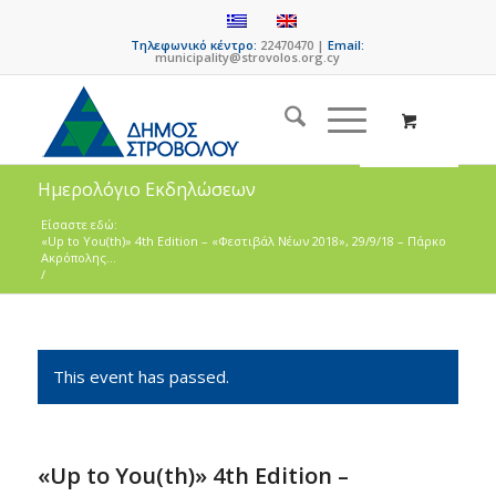
Τηλεφωνικό κέντρο:
22470470 |
Email:
municipality@strovolos.org.cy
Ημερολόγιο Εκδηλώσεων
Είσαστε εδώ:
«Up to You(th)» 4th Edition – «Φεστιβάλ Νέων 2018», 29/9/18 – Πάρκο
Ακρόπολης...
/
This event has passed.
«Up to You(th)» 4th Edition –