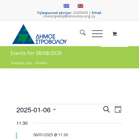
Τηλεφωνικό κέντρο:
22470470 |
Email:
municipality@strovolos.org.cy
Events for 08/08/2026
Είσαστε εδώ:
/
Events
Events
Event
2025-01-06
Search
Day
Views
Search
Select
Naviga
11:30
date.
and
Views
06/01/2025 @ 11:30