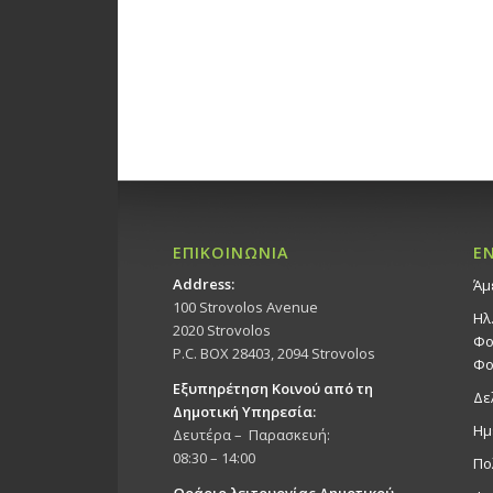
ΕΠΙΚΟΙΝΩΝΙΑ
Ε
Address:
Άμ
100 Strovolos Avenue
Ηλ
2020 Strovolos
Φο
P.C. BOX 28403, 2094 Strovolos
Φο
Εξυπηρέτηση Κοινού από τη
Δε
Δημοτική Υπηρεσία:
Ημ
Δευτέρα – Παρασκευή:
08:30 – 14:00
Πο