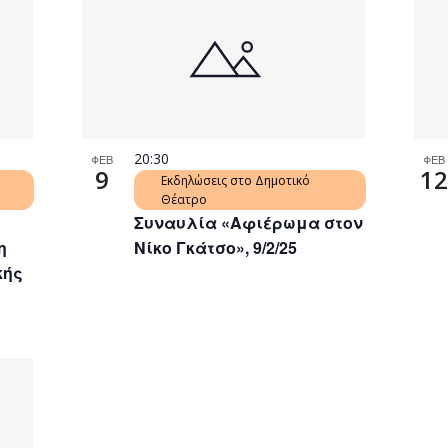
20:30
ΦΕΒ
ΦΕΒ
9
12
Εκδηλώσεις στο Δημοτικό
Θέατρο
Συναυλία «Αφιέρωμα στον
η
Νίκο Γκάτσο», 9/2/25
κής