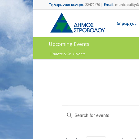
Τηλεφωνικό κέντρο:
22470470 |
Email:
municipality@
Δήμαρχος
Upcoming Events
Είσαστε εδώ:
/
Events
Events
Enter
Search
Keyword.
and
Search
for
Views
Events