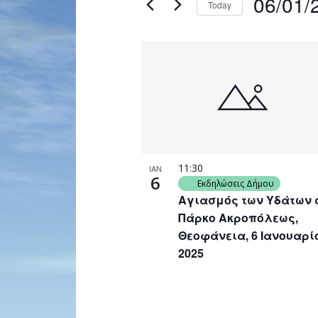
06/01/
Today
Navigation
by
Select
Keyword.
date.
List
of
events
in
Photo
View
11:30
ΙΑΝ
6
Εκδηλώσεις Δήμου
Αγιασμός των Υδάτων 
Πάρκο Ακροπόλεως,
Θεοφάνεια, 6 Ιανουαρί
2025