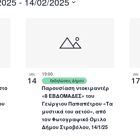
2025
 - 
14/02/2025
by
Location.
19:00
ΙΑΝ
ΙΑΝ
14
17
Εκδηλώσεις Δήμου
στο
Παρουσίαση ντοκιμαντέρ
«8 ΕΒΔΟΜΑΔΕΣ» του
ου
Γεώργιου Παπαπέτρου «Τα
μυστικά του αετού», από
τον Φωτογραφικό Όμιλο
Δήμου Στροβόλου, 14/1/25