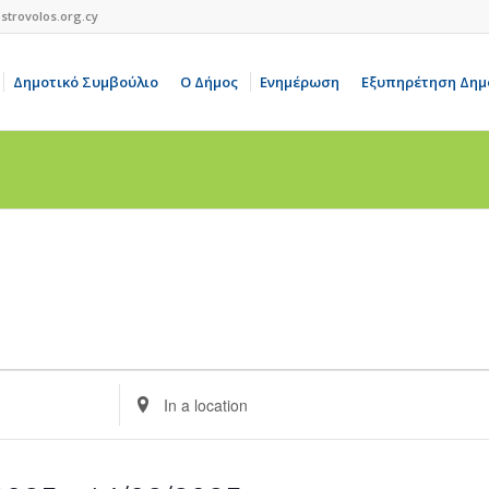
strovolos.org.cy
Δημοτικό Συμβούλιο
Ο Δήμος
Ενημέρωση
Εξυπηρέτηση Δημ
Enter
Location.
Search
for
Events