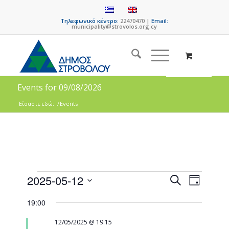
Τηλεφωνικό κέντρο:
22470470 |
Email:
municipality@strovolos.org.cy
Events for 09/08/2026
Είσαστε εδώ:
/
Events
Events
Event
2025-05-12
Search
Day
Views
Search
Select
Naviga
19:00
date.
and
Views
12/05/2025 @ 19:15