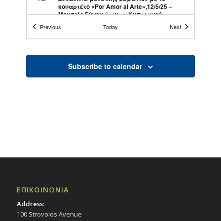
κουαρτέτο «Por Amor al Arte»,12/5/25 –
Μουσείο Εθνομάρτυρα Κυπριανού
Εκδηλώσεις Δήμου
Events
Events
Previous
Today
Next
Εκκλησιαστικό Μουσείο Εθνομάρτυρα
Κυπριανού στον Στρόβολο
Subscribe to calendar
18:00
ΜΑΪ
14
Διάλεξη με θέμα: «Πρόληψη και
Θεραπεία των επιπλοκών του Σακχαρώδη
Διαβήτη», 14/5/25 – Αίθουσα εκδηλώσεων Ι.
Ν. Απ. Λουκά στο Συνοικισμό Κόκκινες
Εκδηλώσεις Δήμου
Αιθ. εκδηλώσεων Ι.Ν. Απ. Λουκά - Συν.
Κόκκινες
19:30
ΜΑΪ
14
«Μουσική στις καρδιές μας», από τη
Συμφωνική Μπάντα Δήμου Στροβόλου –
Ευρωπαϊκού Παν. Κύπρου & τις χορωδίες
ΕΠΙΚΟΙΝΩΝΙΑ
AL’SINGERS CHORUS, VOX NOVA & BOSPRO
CHOIR, 14/5/25
Address:
Εκδηλώσεις Δήμου
100 Strovolos Avenue
Δημοτικό Θέατρο Στροβόλου