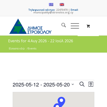
Τηλεφωνικό κέντρο:
22470470 |
Email:
municipality@strovolos.org.cy
Events for 4 Αυγ 2026 - 22 Ιούλ 2026
Είσαστε εδώ:
/
Events
Events
Event
2025-05-12
 - 
2025-05-20
Search
Map
Views
Search
Select
Naviga
date.
and
Views