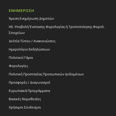
19:00
-
20:15
ΜΑΪ
19
Εκδήλωση Κέντρου Ενηλίκων Στροβόλου,
ΕΝΗΜΕΡΩΣΗ
19/5/25 – Πολιτιστικό Κέντρο
Άμεση Ενημέρωση Δημοτών
Εκδηλώσεις Δήμου
Πολιτιστικό Κέντρο Στροβόλου
Ηλ. Υποβολή Ένστασης Φορολογίας ή Τροποποίησης Φορολ.
Στοιχείων
20:00
ΜΑΪ
19
Δελτία Τύπου / Ανακοινώσεις
Συναυλία «35χρονα Χορωδίας ΤΕΗ-ΑΤΗΚ»,
19/5/25
Ημερολόγιο Εκδηλώσεων
Εκδηλώσεις στο Δημοτικό Θέατρο
Πολιτικοί Γάμοι
Δημοτικό Θέατρο Στροβόλου
Φορολογίες
Recurring
20:30
ΜΑΪ
Πολιτική Προστασίας Προσωπικών Δεδομένων
20
ΒΟΤΚΑ ΜΟΛΟΤΟΦ, του Άντον Τσέχωφ –
Κωμωδία της Ελένης Ράντου, στο πλαίσιο
Προσφορές / Διαγωνισμοί
του 9ου Φεστιβάλ Θεάτρου του Δήμου, στις
15, 20 & 22/5/25
Ευρωπαϊκά Προγράμματα
Εκδηλώσεις Δήμου
Βασικές Νομοθεσίες
Δημοτικό Θέατρο Στροβόλου
Χρήσιμοι Σύνδεσμοι