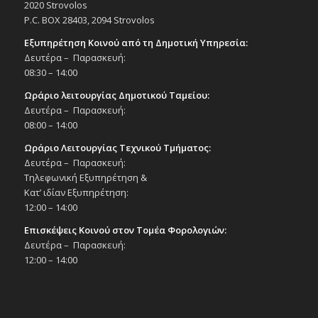
2020 Strovolos
P.C. BOX 28403, 2094 Strovolos
Recurring
20:30
ΜΑΪ
Εξυπηρέτηση Κοινού από τη Δημοτική Υπηρεσία:
15
ΒΟΤΚΑ ΜΟΛΟΤΟΦ, του Άντον Τσέχωφ –
Δευτέρα – Παρασκευή:
Κωμωδία της Ελένης Ράντου, στο πλαίσιο
08:30 – 14:00
του 9ου Φεστιβάλ Θεάτρου του Δήμου, στις
15, 20 & 22/5/25
Ωράριο λειτουργίας Δημοτικού Ταμείου:
Εκδηλώσεις Δήμου
Δευτέρα – Παρασκευή:
Δημοτικό Θέατρο Στροβόλου
08:00 – 14:00
Ωράριο Λειτουργίας Τεχνικού Τμήματος:
13:00
ΜΑΪ
17
Δευτέρα – Παρασκευή:
Αγώνες Σωματικής Διάπλασης και Fitness
Τηλεφωνική Εξυπηρέτηση &
«Grand Prix Agathokleous», 17/5/25
Κατ’ ιδίαν Εξυπηρέτηση:
Εκδηλώσεις στο Δημοτικό Θέατρο
12:00 – 14:00
Δημοτικό Θέατρο Στροβόλου
Επισκέψεις Κοινού στον Τομέα Φορολογιών:
Δευτέρα – Παρασκευή:
19:00
ΜΑΪ
18
Παράσταση χορού «Layali Al Shraq», 18/5/25
12:00 – 14:00
Εκδηλώσεις στο Δημοτικό Θέατρο
Δημοτικό Θέατρο Στροβόλου