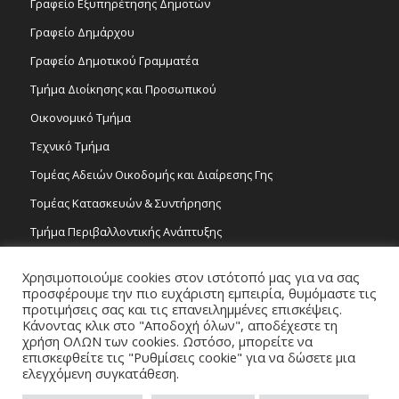
Γραφείο Εξυπηρέτησης Δημοτών
Γραφείο Δημάρχου
Γραφείο Δημοτικού Γραμματέα
Τμήμα Διοίκησης και Προσωπικού
Οικονομικό Τμήμα
Τεχνικό Τμήμα
Τομέας Αδειών Οικοδομής και Διαίρεσης Γης
Τομέας Κατασκευών & Συντήρησης
Τμήμα Περιβαλλοντικής Ανάπτυξης
Tμήμα Δημόσιας Υγείας και Καθαριότητας
Χρησιμοποιούμε cookies στον ιστότοπό μας για να σας
Τομέας Γραμμάτων και Τεχνών
προσφέρουμε την πιο ευχάριστη εμπειρία, θυμόμαστε τις
προτιμήσεις σας και τις επανειλημμένες επισκέψεις.
Τροχονομία
Κάνοντας κλικ στο "Αποδοχή όλων", αποδέχεστε τη
χρήση ΟΛΩΝ των cookies. Ωστόσο, μπορείτε να
επισκεφθείτε τις "Ρυθμίσεις cookie" για να δώσετε μια
ελεγχόμενη συγκατάθεση.