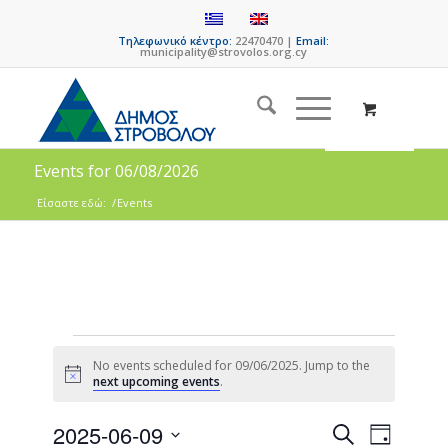
Τηλεφωνικό κέντρο:
22470470 |
Email:
municipality@strovolos.org.cy
Events for 06/08/2026
Είσαστε εδώ:
/
Events
No events scheduled for 09/06/2025. Jump to the
Notice
next upcoming events
.
Events
Event
2025-06-09
Search
Day