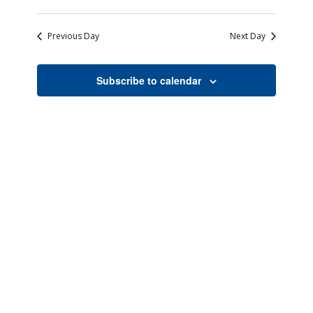
Views
Search
Select
Naviga
date.
and
Previous Day
Next Day
Views
Navigati
Subscribe to calendar