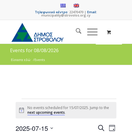
Τηλεφωνικό κέντρο:
22470470 |
Email:
municipality@strovolos.org.cy
Events for 08/08/2026
Είσαστε εδώ:
/
Events
No events scheduled for 15/07/2025. Jump to the
Notice
next upcoming events
.
Events
Event
2025-07-15
Search
Day