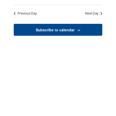
Views
Search
Select
Naviga
date.
and
Previous Day
Next Day
Views
Navigati
Subscribe to calendar