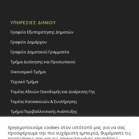
ΥΠΗΡΕΣΙΕΣ ΔΗΜΟΥ
Γραφείο Εξυπηρέτησης Δημοτών
Γραφείο Δημάρχου
Γραφείο Δημοτικού Γραμματέα
Τμήμα Διοίκησης και Προσωπικού
Οικονομικό Τμήμα
Τεχνικό Τμήμα
Τομέας Αδειών Οικοδομής και Διαίρεσης Γης
Τομέας Κατασκευών & Συντήρησης
Τμήμα Περιβαλλοντικής Ανάπτυξης
Tμήμα Δημόσιας Υγείας και Καθαριότητας
Χρησιμοποιούμε cookies στον ιστότοπό μας για να σας
Τομέας Γραμμάτων και Τεχνών
προσφέρουμε την πιο ευχάριστη εμπειρία, θυμόμαστε τις
προτιμήσεις σας και τις επανειλημμένες επισκέψεις.