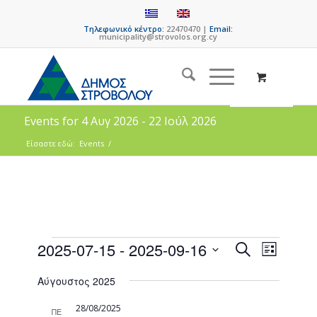
Τηλεφωνικό κέντρο:
22470470 |
Email:
municipality@strovolos.org.cy
Events for 4 Αυγ 2026 - 22 Ιούλ 2026
Είσαστε εδώ:
Events
/
Events
Event
2025-07-15
 - 
2025-09-16
Search
List
Views
Search
Select
Naviga
Αύγουστος 2025
date.
and
Views
28/08/2025
ΠΕ