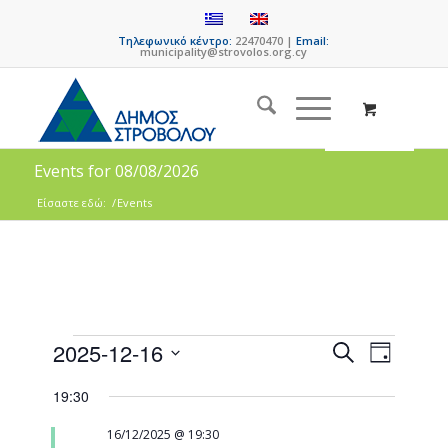
Τηλεφωνικό κέντρο:
22470470 |
Email:
municipality@strovolos.org.cy
Events for 08/08/2026
Είσαστε εδώ:
/
Events
Events
Event
2025-12-16
Search
Day
Views
Search
Select
Naviga
19:30
date.
and
Views
16/12/2025 @ 19:30