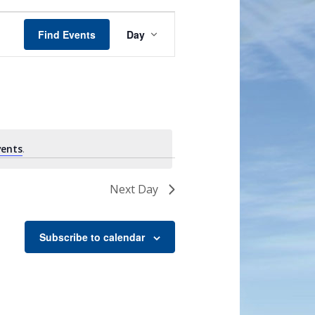
Event
Views
Find Events
Day
Navigation
vents
.
Next Day
Subscribe to calendar