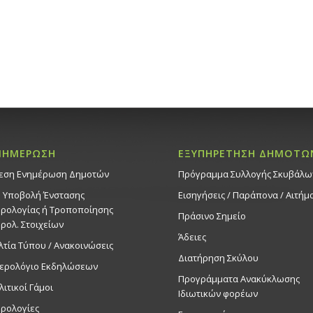
ΝΗΜΕΡΩΣΗ
ΕΞΥΠΗΡΕΤΗΣΗ ΔΗΜΟΤΩ
εση Ενημέρωση Δημοτών
Πρόγραμμα Συλλογής Σκυβάλω
. Υποβολή Ένστασης
Εισηγήσεις / Παράπονα / Αιτήμ
ρολογίας ή Τροποποίησης
Πράσινο Σημείο
ρολ. Στοιχείων
Άδειες
λτία Τύπου / Ανακοινώσεις
Διατήρηση Σκύλου
ερολόγιο Εκδηλώσεων
Προγράμματα Ανακύκλωσης
λιτικοί Γάμοι
Ιδιωτικών φορέων
ρολογίες