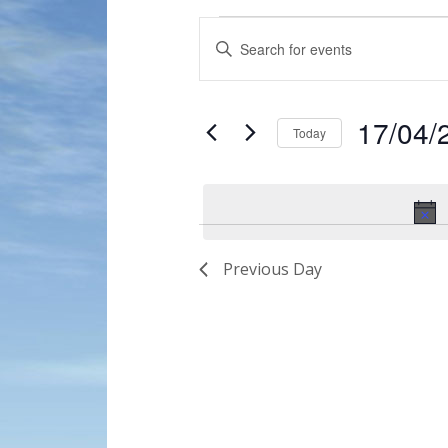
Events
Enter
Search
Keyword.
and
Search
for
Views
17/04/
Events
Today
Navigation
by
Select
Keyword.
date.
Previous Day