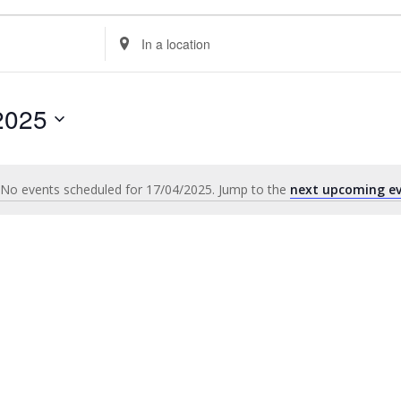
Enter
Location.
Search
for
2025
Events
by
Location.
No events scheduled for 17/04/2025. Jump to the
next upcoming e
Notice