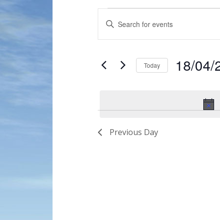
Events
Enter
Search
Keyword.
and
Search
for
Views
18/04/
Events
Today
Navigation
by
Select
Keyword.
date.
Previous Day