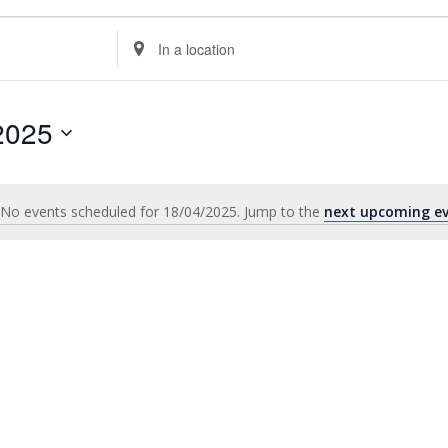
Enter
Location.
Search
for
2025
Events
by
Location.
No events scheduled for 18/04/2025. Jump to the
next upcoming e
Notice