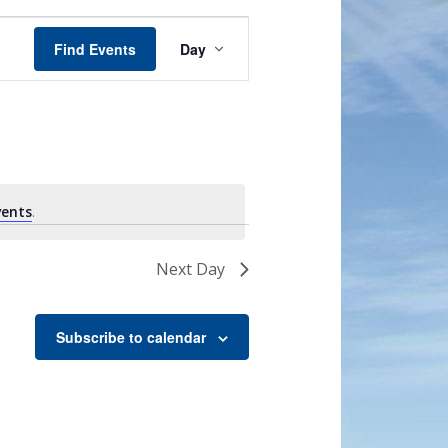
Event
Views
Find Events
Day
Navigation
vents
.
Next Day
Subscribe to calendar