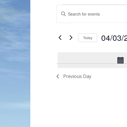
Events
Enter
Search
Keyword.
and
Search
for
Views
04/03/
Events
Today
Navigation
by
Select
Keyword.
date.
Previous Day