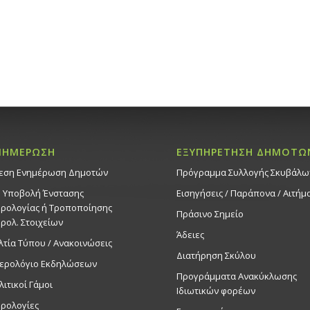
ΝΗΜΕΡΩΣΗ
ΕΞΥΠΗΡΕΤΗΣΗ ΔΗΜΟΤΩ
εση Ενημέρωση Δημοτών
Πρόγραμμα Συλλογής Σκυβάλω
. Υποβολή Ένστασης
Εισηγήσεις / Παράπονα / Αιτήμ
ρολογίας ή Τροποποίησης
Πράσινο Σημείο
ρολ. Στοιχείων
Άδειες
λτία Τύπου / Ανακοινώσεις
Διατήρηση Σκύλου
ερολόγιο Εκδηλώσεων
Προγράμματα Ανακύκλωσης
λιτικοί Γάμοι
Ιδιωτικών φορέων
ρολογίες