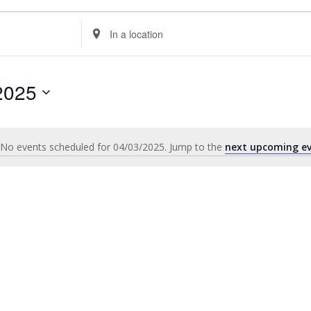
Enter
Location.
Search
for
2025
Events
by
Location.
No events scheduled for 04/03/2025. Jump to the
next upcoming e
Notice