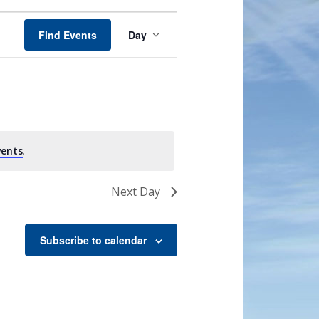
Event
Views
Find Events
Day
Navigation
vents
.
Next Day
Subscribe to calendar