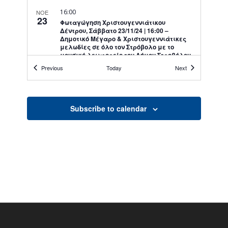
16:00
ΝΟΕ
23
Φωταγώγηση Χριστουγεννιάτικου
Δέντρου, Σάββατο 23/11/24 | 16:00 –
Δημοτικό Μέγαρο & Χριστουγεννιάτικες
μελωδίες σε όλο τον Στρόβολο με το
μουσικό λεωφορείο του Δήμου Στροβόλου
Εκδηλώσεις Δήμου
Events
Events
Previous
Today
Next
Δημοτικό Μέγαρο Στροβόλου
20:00
ΝΟΕ
Subscribe to calendar
26
Συναυλία «Φωνές της Κατεχόμενης
Κύπρου: Αφιέρωμα στα 50 χρόνια
εισβολής και κατοχής», με τον Νότη
Γεωργίου και τη Susan Marku, 26/11/24
Εκδηλώσεις Δήμου
Πολιτιστικό Κέντρο Στροβόλου
19:30
ΝΟΕ
27
Έκθεση Φωτογραφίας από τη Μικρά Ασία
«Ταξιδεύοντας στις Μικρασιατικές
μνήμες», 27/11/2024, 19:30, Πολιτιστικό
Κέντρο Στροβόλου