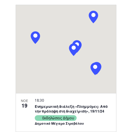
Views
Search
Select
Naviga
date.
and
Views
Navigati
18:30
ΝΟΕ
19
Ενημερωτική διάλεξη «Πλημμύρες: Από
την πρόληψη στη διαχείριση», 19/11/24
Εκδηλώσεις Δήμου
Δημοτικό Μέγαρο Στροβόλου