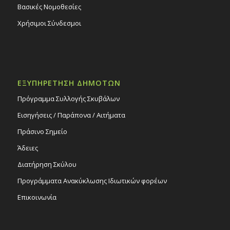
βυζαντινή χορωδία «MusicAeterna
Βασικές Νομοθεσίες
Byzantina», 15/12/24
Χρήσιμοι Σύνδεσμοι
Εκδηλώσεις Δήμου
Ιερός Ναός Της Του Θεού Σοφίας
ΕΞΥΠΗΡΕΤΗΣΗ ΔΗΜΟΤΩΝ
Πρόγραμμα Συλλογής Σκυβάλων
Εισηγήσεις / Παράπονα / Αιτήματα
Πράσινο Σημείο
Άδειες
Διατήρηση Σκύλου
Προγράμματα Ανακύκλωσης Ιδιωτικών φορέων
Επικοινωνία