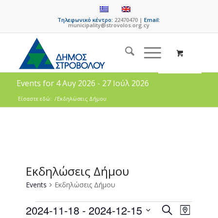
Τηλεφωνικό κέντρο:
22470470 |
Email:
municipality@strovolos.org.cy
Events for 4 Αυγ 2026 - 27 Ιούλ 2026
Είσαστε εδώ:
/
Εκδηλώσεις Δήμου
Εκδηλώσεις Δήμου
Events
Εκδηλώσεις Δήμου
Events
Event
2024-11-18
 - 
2024-12-15
Search
Map