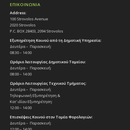
Εκδηλώσεις Δήμου
ΕΠΙΚΟΙΝΩΝΙΑ
Πολιτιστικό Κέντρο Στροβόλου
Address:
100 Strovolos Avenue
20:00
ΝΟΕ
2020 Strovolos
27
«Ήντα τζαιρούς εζήσαμε» –
P.C. BOX 28403, 2094 Strovolos
Μουσικοχορευτική παράσταση με τον
Λαογραφικό – Χορευτικό Όμιλο Δήμου
Εξυπηρέτηση Κοινού από τη Δημοτική Υπηρεσία:
Στροβόλου, 27/11/24
Δευτέρα – Παρασκευή:
Εκδηλώσεις Δήμου
08:30 – 14:00
Δημοτικό Θέατρο Στροβόλου
Ωράριο λειτουργίας Δημοτικού Ταμείου:
Δευτέρα – Παρασκευή:
20:00
ΔΕΚ
08:00 – 14:00
6
Χριστουγεννιάτικη Συναυλία Συμφωνικής
Μπάντας Δήμου Στροβόλου-Ευρωπαϊκού
Ωράριο Λειτουργίας Τεχνικού Τμήματος:
Πανεπιστημίου Κύπρου & Συνδέσμου
Δευτέρα – Παρασκευή:
Ωδείων, 6/12/24
Τηλεφωνική Εξυπηρέτηση &
Εκδηλώσεις Δήμου
Κατ’ ιδίαν Εξυπηρέτηση:
Δημοτικό Θέατρο Στροβόλου
12:00 – 14:00
Επισκέψεις Κοινού στον Τομέα Φορολογιών:
10:30
ΔΕΚ
8
Δευτέρα – Παρασκευή:
Παίζουμε για την Αγάπη, Αγωνιζόμαστε
για την Ισότητα, 8/12/24
12:00 – 14:00