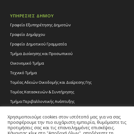
ΥΠΗΡΕΣΙΕΣ ΔΗΜΟΥ
Γραφείο Εξυπηρέτησης Δημοτών
Γραφείο Δημάρχου
Γραφείο Δημοτικού Γραμματέα
Τμήμα Διοίκησης και Προσωπικού
Οικονομικό Τμήμα
Τεχνικό Τμήμα
Τομέας Αδειών Οικοδομής και Διαίρεσης Γης
Τομέας Κατασκευών & Συντήρησης
Τμήμα Περιβαλλοντικής Ανάπτυξης
Tμήμα Δημόσιας Υγείας και Καθαριότητας
Χρησιμοποιούμε cookies στον ιστότοπό μας για να σας
Τομέας Γραμμάτων και Τεχνών
προσφέρουμε την πιο ευχάριστη εμπειρία, θυμόμαστε τις
προτιμήσεις σας και τις επανειλημμένες επισκέψεις.
Τροχονομία
Κάνοντας κλικ στο "Αποδοχή όλων", αποδέχεστε τη