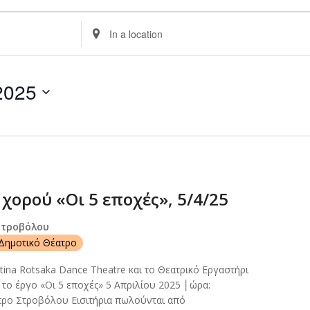
Enter
Location.
Search
for
2025
Events
by
Location.
χορού «Οι 5 εποχές», 5/4/25
Στροβόλου
Δημοτικό Θέατρο
tina Rotsaka Dance Theatre και το Θεατρικό Εργαστήρι
το έργο «Οι 5 εποχές» 5 Απριλίου 2025 │ώρα:
τρο Στροβόλου Εισιτήρια πωλούνται από