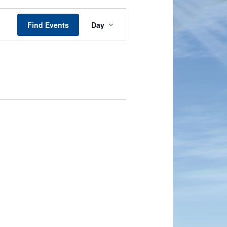
Event
Views
Find Events
Day
Navigation