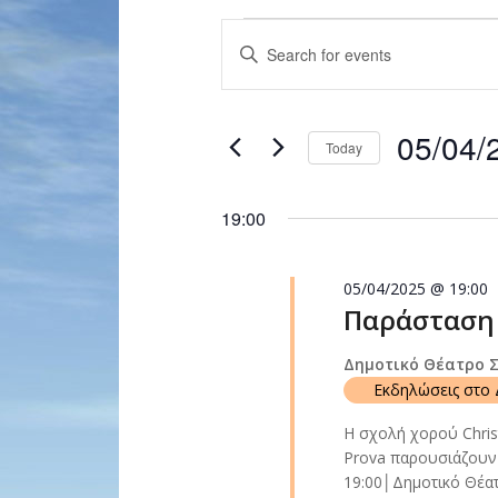
Events
Enter
Search
Keyword.
and
Search
for
Views
05/04/
Events
Today
Navigation
by
Select
Keyword.
date.
19:00
05/04/2025 @ 19:00
Παράσταση 
Δημοτικό Θέατρο 
Εκδηλώσεις στο 
Η σχολή χορού Chris
Prova παρουσιάζουν 
19:00│Δημοτικό Θέα