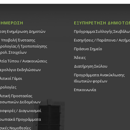
ΝΗΜΕΡΩΣΗ
ΕΞΥΠΗΡΕΤΗΣΗ ΔΗΜΟΤΩ
εση Ενημέρωση Δημοτών
Πρόγραμμα Συλλογής Σκυβάλω
. Υποβολή Ένστασης
Εισηγήσεις / Παράπονα / Αιτήμ
ρολογίας ή Τροποποίησης
Πράσινο Σημείο
ρολ. Στοιχείων
Άδειες
λτία Τύπου / Ανακοινώσεις
Διατήρηση Σκύλου
ερολόγιο Εκδηλώσεων
Προγράμματα Ανακύκλωσης
λιτικοί Γάμοι
Ιδιωτικών φορέων
ρολογίες
Επικοινωνία
λιτική Προστασίας
οσωπικών Δεδομένων
οσφορές / Διαγωνισμοί
ρωπαϊκά Προγράμματα
σικές Νομοθεσίες