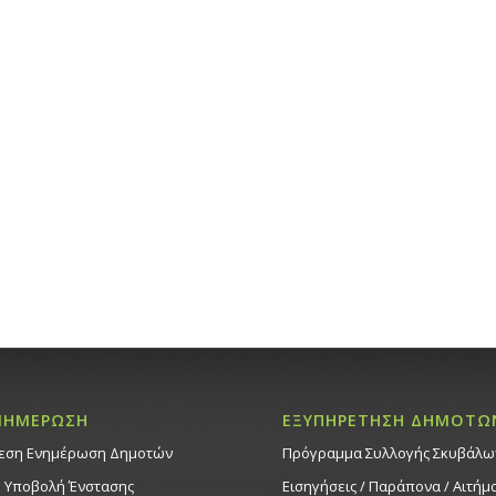
s
s
s
,
,
,
ΝΗΜΕΡΩΣΗ
ΕΞΥΠΗΡΕΤΗΣΗ ΔΗΜΟΤΩ
εση Ενημέρωση Δημοτών
Πρόγραμμα Συλλογής Σκυβάλω
. Υποβολή Ένστασης
Εισηγήσεις / Παράπονα / Αιτήμ