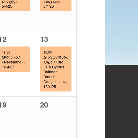
εποχές»,
εποχές»,
e
e
5/4/25
6/4/25
n
n
t
t
,
,
1
1
12
13
e
e
19:30
10:00
v
v
Μιούζικαλ
Διαγωνισμός
«Neverland»,
Χορού «3rd
12/4/25
IDTA Cyprus
e
e
Ballroom
Branch
n
n
Competition»,
13/4/25
t
t
,
,
0
0
19
20
e
e
v
v
e
e