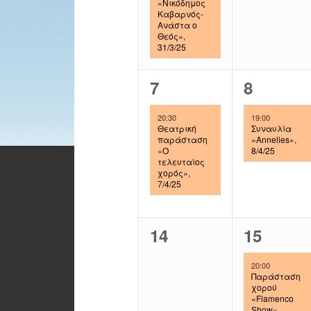
«Νικόδημος
e
e
Καβαρνός-
Ανάστα ο
n
n
Θεός»,
31/3/25
t
t
,
s
1
1
7
8
,
e
e
20:30
19:00
v
v
Θεατρική
Συναυλία
παράσταση
«Annelies»,
«Ο
8/4/25
e
e
τελευταίος
χορός»,
n
n
7/4/25
t
t
,
,
0
1
14
15
e
e
20:00
v
v
Παράσταση
χορού
«Flamenco
e
e
Show»,