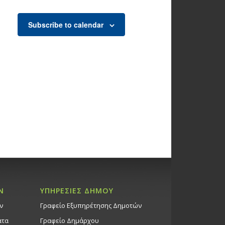
,
,
Subscribe to calendar
Ν
ΥΠΗΡΕΣΙΕΣ ΔΗΜΟΥ
ν
Γραφείο Εξυπηρέτησης Δημοτών
ατα
Γραφείο Δημάρχου