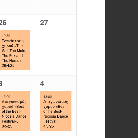
n
n
t
t
1
0
26
27
s
s
e
e
19:30
,
,
v
v
Παράσταση
χορού «The
Girl, The Mole,
e
e
The Fox and
The Horse»,
n
n
26/4/25
t
t
1
1
3
4
,
s
e
e
,
15:00
13:00
v
v
Διαγωνισμός
Διαγωνισμός
χορού «Best
χορού «Best
of the Best-
of the Best-
e
e
Nicosia Dance
Nicosia Dance
Festival»,
Festival»,
n
n
3/5/25
4/5/25
t
t