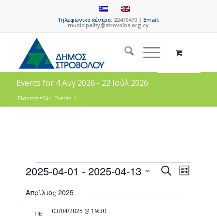
Τηλεφωνικό κέντρο:
22470470 |
Email:
municipality@strovolos.org.cy
Events for 4 Αυγ 2026 - 22 Ιούλ 2026
Είσαστε εδώ:
Events
/
Events
Event
2025-04-01
 - 
2025-04-13
Search
List
Views
Search
Select
Naviga
Απρίλιος 2025
date.
and
Views
03/04/2025 @ 19:30
ΠΕ