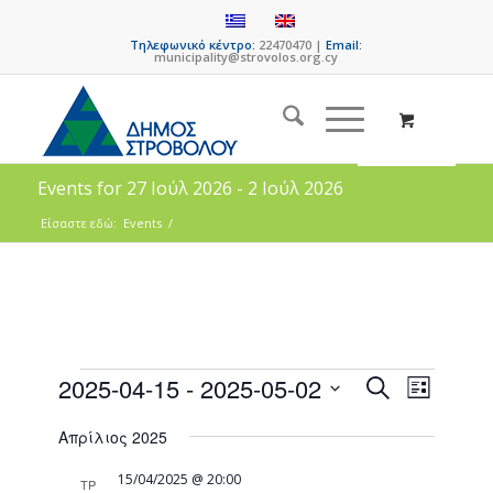
Τηλεφωνικό κέντρο:
22470470 |
Email:
municipality@strovolos.org.cy
Events for 27 Ιούλ 2026 - 2 Ιούλ 2026
Είσαστε εδώ:
Events
/
Events
Event
2025-04-15
 - 
2025-05-02
Search
List
Views
Search
Select
Naviga
Απρίλιος 2025
date.
and
Views
15/04/2025 @ 20:00
ΤΡ