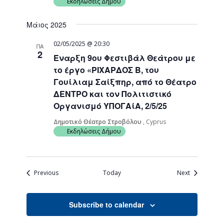
Εκδηλώσεις Δήμου
Μάιος 2025
02/05/2025 @ 20:30
ΠΑ
2
Έναρξη 9ου Φεστιβάλ Θεάτρου με
το έργο «ΡΙΧΑΡΔΟΣ Β, του
Γουίλιαμ Σαίξπηρ, από το Θέατρο
ΔΕΝΤΡΟ και τον Πολιτιστικό
Οργανισμό ΥΠΟΓΑίΑ, 2/5/25
Δημοτικό Θέατρο Στροβόλου
, Cyprus
Εκδηλώσεις Δήμου
Events
Events
Previous
Today
Next
Subscribe to calendar