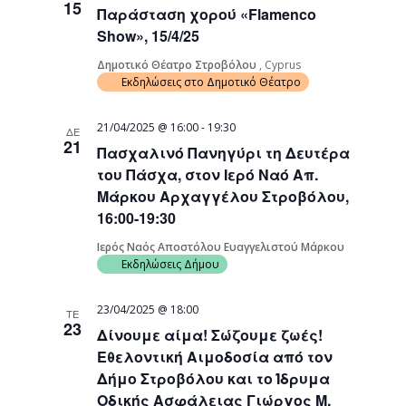
15
Παράσταση χορού «Flamenco
Navigati
Show», 15/4/25
Δημοτικό Θέατρο Στροβόλου
, Cyprus
Εκδηλώσεις στο Δημοτικό Θέατρο
21/04/2025 @ 16:00
-
19:30
ΔΕ
21
Πασχαλινό Πανηγύρι τη Δευτέρα
του Πάσχα, στον Ιερό Ναό Απ.
Μάρκου Αρχαγγέλου Στροβόλου,
16:00-19:30
Ιερός Ναός Αποστόλου Ευαγγελιστού Μάρκου
Εκδηλώσεις Δήμου
23/04/2025 @ 18:00
ΤΕ
23
Δίνουμε αίμα! Σώζουμε ζωές!
Εθελοντική Αιμοδοσία από τον
Δήμο Στροβόλου και το Ίδρυμα
Οδικής Ασφάλειας Γιώργος Μ.