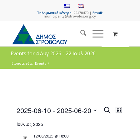
Τηλεφωνικό κέντρο:
22470470 |
Email:
municipality@strovolos.org.cy
Events for 4 Αυγ 2026 - 22 Ιούλ 2026
Είσαστε εδώ:
Events
/
Events
Event
2025-06-10
 - 
2025-06-20
Search
List
Views
Search
Select
Naviga
Ιούνιος 2025
date.
and
Views
12/06/2025 @ 18:00
ΠΕ