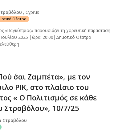
Στροβόλου
, Cyprus
ημοτικό Θέατρο
ος «Παγκύπριος» παρουσιάζει τη χορευτική παράσταση
 Ιουλίου 2025 │ώρα: 20:00│Δημοτικό Θέατρο
 ελεύθερη
ού ΄σαι Ζαμπέτα», με τον
λο ΡΙΚ, στο πλαίσιο του
ος « Ο Πολιτισμός σε κάθε
υ Στροβόλου», 10/7/25
ο Στροβόλου