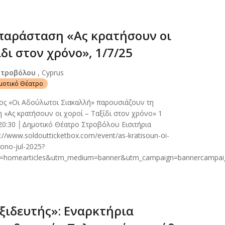
παράσταση «Ας κρατήσουν οι
ίδι στον χρόνο», 1/7/25
Στροβόλου
, Cyprus
ημοτικό Θέατρο
ος «Οι Αδούλωτοι Σιακαλλή» παρουσιάζουν τη
 «Ας κρατήσουν οι χοροί – Ταξίδι στον χρόνο» 1
20:30 │Δημοτικό Θέατρο Στροβόλου Εισιτήρια
//www.soldoutticketbox.com/event/as-kratisoun-oi-
rono-jul-2025?
e=homearticles&utm_medium=banner&utm_campaign=bannercampai
ξιδευτής»: Εναρκτήρια