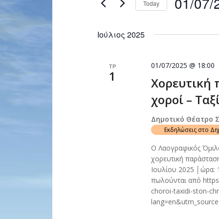
01/07/
Today
Navigation
by
Select
Keyword.
date.
Ιούλιος 2025
01/07/2025 @ 18:00
ΤΡ
1
Χορευτική 
χοροί – Ταξ
Δημοτικό Θέατρο 
Εκδηλώσεις στο Δ
Ο Λαογραφικός Όμιλ
χορευτική παράσταση
Ιουλίου 2025 │ώρα: 
πωλούνται από https:
choroi-taxidi-ston-ch
lang=en&utm_sourc