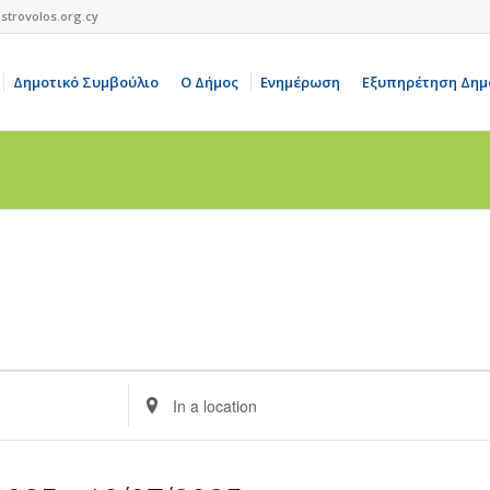
strovolos.org.cy
Δημοτικό Συμβούλιο
Ο Δήμος
Ενημέρωση
Εξυπηρέτηση Δημ
Enter
Location.
Search
for
Events