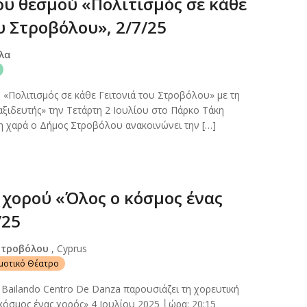
ου θεσμού «Πολιτισμός σε κάθε
υ Στροβόλου», 2/7/25
λα
«Πολιτισμός σε κάθε Γειτονιά του Στροβόλου» με τη
ξιδευτής» την Τετάρτη 2 Ιουλίου στο Πάρκο Τάκη
η χαρά ο Δήμος Στροβόλου ανακοινώνει την […]
χορού «Όλος ο κόσμος ένας
/25
Στροβόλου
, Cyprus
ημοτικό Θέατρο
ailando Centro De Danza παρουσιάζει τη χορευτική
όσμος ένας χορός» 4 Ιουλίου 2025 │ώρα: 20:15