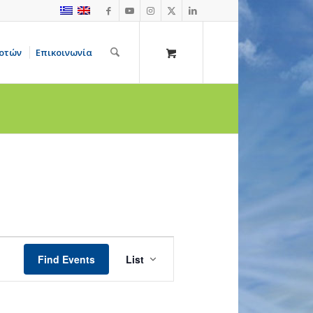
οτών
Επικοινωνία
Event
Views
Find Events
List
Navigation