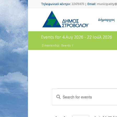
Τηλεφωνικό κέντρο:
22470470 |
Email:
municipality@
Δήμαρχος
Events for 4 Αυγ 2026 - 22 Ιούλ 2026
Είσαστε εδώ:
Events
/
Events
Enter
Search
Keyword.
and
Search
for
Views
Events