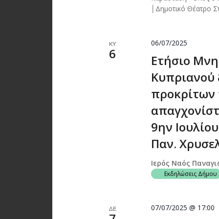
│Δημοτικό Θέατρο Στ
06/07/2025
ΚΥ
6
Ετήσιο Μνη
Κυπριανού 
προκρίτων 
απαγχονίστ
9ην Ιουλίου 
Παν. Χρυσε
Ιερός Ναός Παναγ
Εκδηλώσεις Δήμου
07/07/2025 @ 17:00
ΔΕ
7