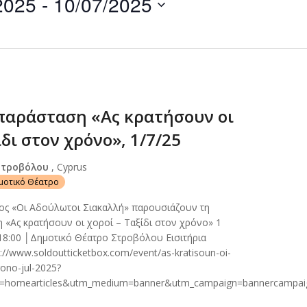
2025
 - 
10/07/2025
by
Location.
παράσταση «Ας κρατήσουν οι
ίδι στον χρόνο», 1/7/25
Στροβόλου
, Cyprus
ημοτικό Θέατρο
ος «Οι Αδούλωτοι Σιακαλλή» παρουσιάζουν τη
 «Ας κρατήσουν οι χοροί – Ταξίδι στον χρόνο» 1
18:00 │Δημοτικό Θέατρο Στροβόλου Εισιτήρια
//www.soldoutticketbox.com/event/as-kratisoun-oi-
rono-jul-2025?
e=homearticles&utm_medium=banner&utm_campaign=bannercampai