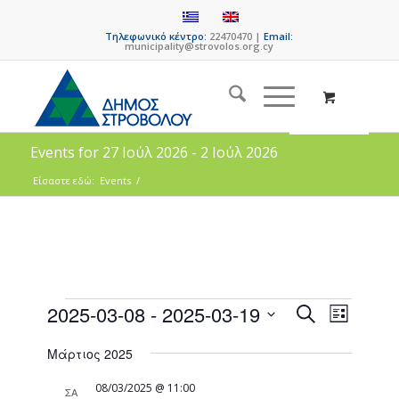
Τηλεφωνικό κέντρο:
22470470 |
Email:
municipality@strovolos.org.cy
Events for 27 Ιούλ 2026 - 2 Ιούλ 2026
Είσαστε εδώ:
Events
/
Events
Event
2025-03-08
 - 
2025-03-19
Search
List
Views
Search
Select
Naviga
Μάρτιος 2025
date.
and
Views
08/03/2025 @ 11:00
ΣΑ