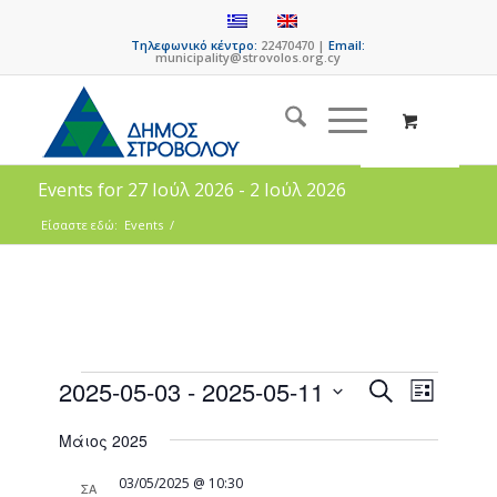
Τηλεφωνικό κέντρο:
22470470 |
Email:
municipality@strovolos.org.cy
Events for 27 Ιούλ 2026 - 2 Ιούλ 2026
Είσαστε εδώ:
Events
/
Events
Event
2025-05-03
 - 
2025-05-11
Search
List
Views
Search
Select
Naviga
Μάιος 2025
date.
and
Views
03/05/2025 @ 10:30
ΣΑ