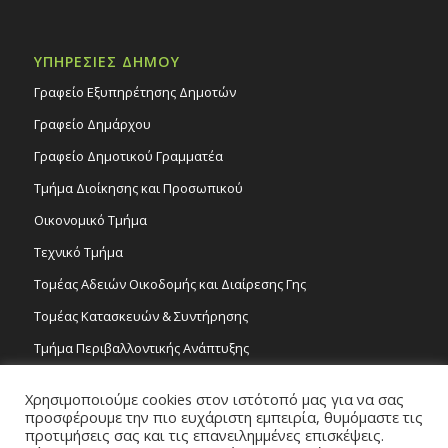
ΥΠΗΡΕΣΙΕΣ ΔΗΜΟΥ
Γραφείο Εξυπηρέτησης Δημοτών
Γραφείο Δημάρχου
Γραφείο Δημοτικού Γραμματέα
Τμήμα Διοίκησης και Προσωπικού
Οικονομικό Τμήμα
Τεχνικό Τμήμα
Τομέας Αδειών Οικοδομής και Διαίρεσης Γης
Τομέας Κατασκευών & Συντήρησης
Τμήμα Περιβαλλοντικής Ανάπτυξης
Tμήμα Δημόσιας Υγείας και Καθαριότητας
Χρησιμοποιούμε cookies στον ιστότοπό μας για να σας
Τομέας Γραμμάτων και Τεχνών
προσφέρουμε την πιο ευχάριστη εμπειρία, θυμόμαστε τις
προτιμήσεις σας και τις επανειλημμένες επισκέψεις.
Τροχονομία