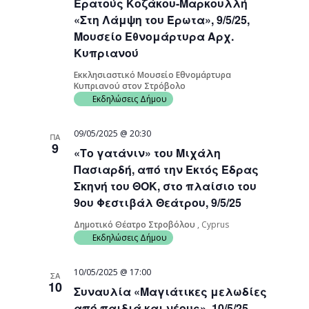
Ερατούς Κοζάκου-Μαρκουλλή
«Στη Λάμψη του Έρωτα», 9/5/25,
Μουσείο Εθνομάρτυρα Αρχ.
Κυπριανού
Εκκλησιαστικό Μουσείο Εθνομάρτυρα
Κυπριανού στον Στρόβολο
Εκδηλώσεις Δήμου
09/05/2025 @ 20:30
ΠΑ
9
«Το γατάνιν» του Μιχάλη
Πασιαρδή, από την Εκτός Έδρας
Σκηνή του ΘΟΚ, στο πλαίσιο του
9ου Φεστιβάλ Θεάτρου, 9/5/25
Δημοτικό Θέατρο Στροβόλου
, Cyprus
Εκδηλώσεις Δήμου
10/05/2025 @ 17:00
ΣΑ
10
Συναυλία «Μαγιάτικες μελωδίες
από παιδιά και νέους», 10/5/25