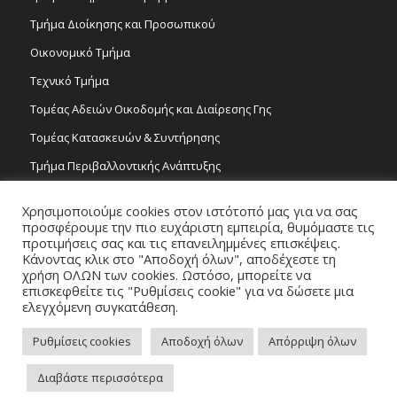
Τμήμα Διοίκησης και Προσωπικού
Οικονομικό Τμήμα
Τεχνικό Τμήμα
Τομέας Αδειών Οικοδομής και Διαίρεσης Γης
Τομέας Κατασκευών & Συντήρησης
Τμήμα Περιβαλλοντικής Ανάπτυξης
Tμήμα Δημόσιας Υγείας και Καθαριότητας
Χρησιμοποιούμε cookies στον ιστότοπό μας για να σας
Τομέας Γραμμάτων και Τεχνών
προσφέρουμε την πιο ευχάριστη εμπειρία, θυμόμαστε τις
προτιμήσεις σας και τις επανειλημμένες επισκέψεις.
Τροχονομία
Κάνοντας κλικ στο "Αποδοχή όλων", αποδέχεστε τη
χρήση ΟΛΩΝ των cookies. Ωστόσο, μπορείτε να
επισκεφθείτε τις "Ρυθμίσεις cookie" για να δώσετε μια
ελεγχόμενη συγκατάθεση.
Ρυθμίσεις cookies
Αποδοχή όλων
Απόρριψη όλων
Copyright 2026 © Δήμος Στροβόλου, All Rights Reserved. / Powered by
Διαβάστε περισσότερα
NETinfo Plc
Πλοηγός