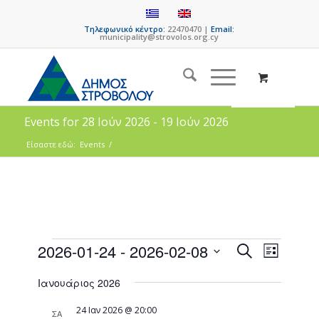
Τηλεφωνικό κέντρο:
22470470 |
Email:
municipality@strovolos.org.cy
Events for 28 Ιούν 2026 - 19 Ιούν 2026
Είσαστε εδώ:
Events
/
Events
Event
2026-01-24
 - 
2026-02-08
Search
List
Views
Search
Select
Naviga
Ιανουάριος 2026
date.
and
Views
24 Ιαν 2026 @ 20:00
ΣΑ