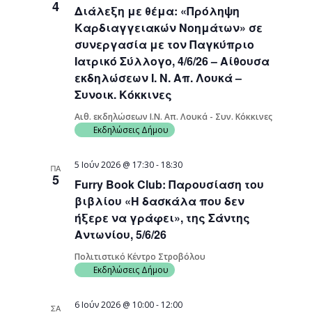
4
Διάλεξη με θέμα: «Πρόληψη
Navigati
Καρδιαγγειακών Νοημάτων» σε
συνεργασία με τον Παγκύπριο
Ιατρικό Σύλλογο, 4/6/26 – Αίθουσα
εκδηλώσεων Ι. Ν. Απ. Λουκά –
Συνοικ. Κόκκινες
Αιθ. εκδηλώσεων Ι.Ν. Απ. Λουκά - Συν. Κόκκινες
Εκδηλώσεις Δήμου
5 Ιούν 2026 @ 17:30
-
18:30
ΠΑ
5
Furry Book Club: Παρουσίαση του
βιβλίου «Η δασκάλα που δεν
ήξερε να γράφει», της Σάντης
Αντωνίου, 5/6/26
Πολιτιστικό Κέντρο Στροβόλου
Εκδηλώσεις Δήμου
6 Ιούν 2026 @ 10:00
-
12:00
ΣΑ