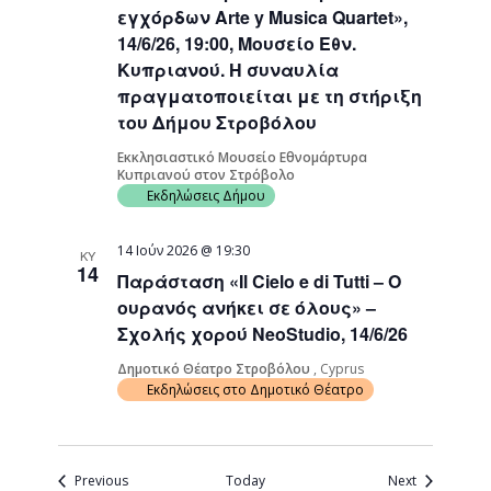
εγχόρδων Arte y Musica Quartet»,
14/6/26, 19:00, Μουσείο Εθν.
Κυπριανού. Η συναυλία
πραγματοποιείται με τη στήριξη
του Δήμου Στροβόλου
Εκκλησιαστικό Μουσείο Εθνομάρτυρα
Κυπριανού στον Στρόβολο
Εκδηλώσεις Δήμου
14 Ιούν 2026 @ 19:30
ΚΥ
14
Παράσταση «Il Cielo e di Tutti – Ο
ουρανός ανήκει σε όλους» –
Σχολής χορού NeoStudio, 14/6/26
Δημοτικό Θέατρο Στροβόλου
, Cyprus
Εκδηλώσεις στο Δημοτικό Θέατρο
Events
Events
Previous
Today
Next