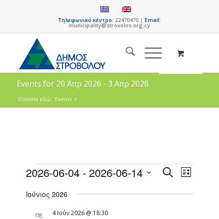
Τηλεφωνικό κέντρο:
22470470 |
Email:
municipality@strovolos.org.cy
Events for 20 Απρ 2026 - 3 Απρ 2026
Είσαστε εδώ:
Events
/
Events
Event
2026-06-04
 - 
2026-06-14
Search
List
Views
Search
Select
Naviga
Ιούνιος 2026
date.
and
Views
4 Ιούν 2026 @ 18:30
ΠΕ