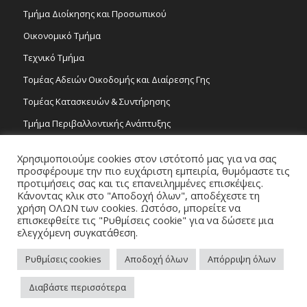
Τμήμα Διοίκησης και Προσωπικού
Οικονομικό Τμήμα
Τεχνικό Τμήμα
Τομέας Αδειών Οικοδομής και Διαίρεσης Γης
Τομέας Κατασκευών & Συντήρησης
Τμήμα Περιβαλλοντικής Ανάπτυξης
Tμήμα Δημόσιας Υγείας και Καθαριότητας
Χρησιμοποιούμε cookies στον ιστότοπό μας για να σας
Τομέας Γραμμάτων και Τεχνών
προσφέρουμε την πιο ευχάριστη εμπειρία, θυμόμαστε τις
προτιμήσεις σας και τις επανειλημμένες επισκέψεις.
Τροχονομία
Κάνοντας κλικ στο "Αποδοχή όλων", αποδέχεστε τη
χρήση ΟΛΩΝ των cookies. Ωστόσο, μπορείτε να
επισκεφθείτε τις "Ρυθμίσεις cookie" για να δώσετε μια
ελεγχόμενη συγκατάθεση.
Ρυθμίσεις cookies
Αποδοχή όλων
Απόρριψη όλων
Copyright 2026 © Δήμος Στροβόλου, All Rights Reserved. / Powered by
Διαβάστε περισσότερα
NETinfo Plc
Πλοηγός