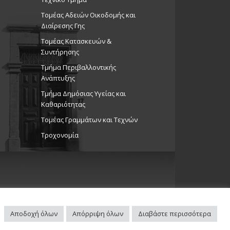
ώσεις στο Δημοτικό Θέατρο
Τομέας Αδειών Οικοδομής και
Θέατρο Στροβόλου
Διαίρεσης Γης
Τομέας Κατασκευών &
Συντήρησης
η χορού «The Girl, The Mole,
and The Horse», 26/4/25
Τμήμα Περιβαλλοντικής
Ανάπτυξης
ώσεις στο Δημοτικό Θέατρο
Θέατρο Στροβόλου
Tμήμα Δημόσιας Υγείας και
Καθαριότητας
Τομέας Γραμμάτων και Τεχνών
Τροχονομία
Αποδοχή όλων
Απόρριψη όλων
Διαβάστε περισσότερα
Πλοηγός