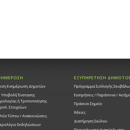
18:00
ΑΠΡ
23
Δίνουμε
Εθελοντ
Στροβόλ
Ασφάλει
23/4/25
Εκδηλ
Δημοτικό 
20:30
ΑΠΡ
23
ΝΗΜΕΡΩΣΗ
ΕΞΥΠΗΡΕΤΗΣΗ ΔΗΜΟΤΩ
Συναυλί
Πεντάγρα
εση Ενημέρωση Δημοτών
Πρόγραμμα Συλλογής Σκυβάλω
Εκδηλ
. Υποβολή Ένστασης
Εισηγήσεις / Παράπονα / Αιτήμ
Δημοτικό 
ρολογίας ή Τροποποίησης
Πράσινο Σημείο
ρολ. Στοιχείων
Άδειες
19:00
ΑΠΡ
λτία Τύπου / Ανακοινώσεις
24
Συναυλί
Διατήρηση Σκύλου
ερολόγιο Εκδηλώσεων
παραμύθι
Προγράμματα Ανακύκλωσης