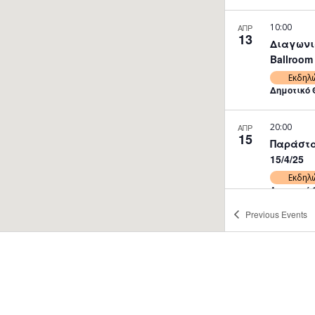
10:00
ΑΠΡ
13
Διαγωνισ
Ballroom
Εκδηλ
Δημοτικό 
20:00
ΑΠΡ
15
Παράστα
15/4/25
Εκδηλ
Δημοτικό 
Previous
Events
16:00
-
19:
ΑΠΡ
21
Πασχαλι
Πάσχα, 
Αρχαγγέ
Εκδηλ
Ιερός Ναό