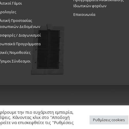
λιτικοί Γάμοι
Εκδηλ
Ιδιωτικών φορέων
Δημοτικό 
ρολογίες
Επικοινωνία
λιτική Προστασίας
19:30
ΑΠΡ
οσωπικών Δεδομένων
26
Παράστασ
οσφορές / Διαγωνισμοί
The Fox 
ρωπαϊκά Προγράμματα
Εκδηλ
Δημοτικό 
σικές Νομοθεσίες
ήσιμοι Σύνδεσμοι
φέρουμε την πιο ευχάριστη εμπειρία,
κέψεις. Κάνοντας κλικ στο "Αποδοχή
Ρυθμίσεις cookies
είτε να επισκεφθείτε τις "Ρυθμίσεις
ed. / Powered by
NETinfo Plc