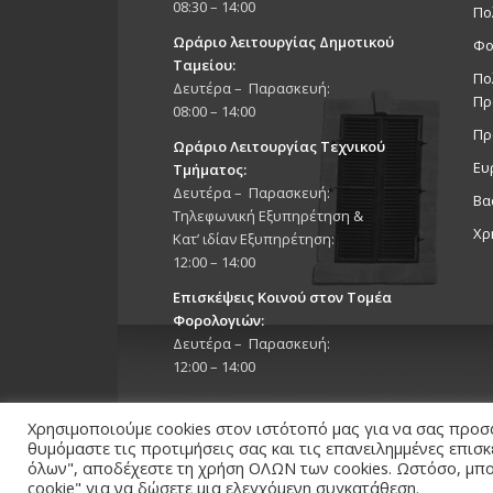
08:30 – 14:00
Πο
Ωράριο λειτουργίας Δημοτικού
Φο
Ταμείου:
Πο
Δευτέρα – Παρασκευή:
Πρ
08:00 – 14:00
Πρ
Ωράριο Λειτουργίας Τεχνικού
Ευ
Τμήματος:
Δευτέρα – Παρασκευή:
Βα
Τηλεφωνική Εξυπηρέτηση &
Χρ
Κατ’ ιδίαν Εξυπηρέτηση:
12:00 – 14:00
Επισκέψεις Κοινού στον Τομέα
Φορολογιών:
Δευτέρα – Παρασκευή:
12:00 – 14:00
Χρησιμοποιούμε cookies στον ιστότοπό μας για να σας προσ
θυμόμαστε τις προτιμήσεις σας και τις επανειλημμένες επισ
όλων", αποδέχεστε τη χρήση ΟΛΩΝ των cookies. Ωστόσο, μπορ
cookie" για να δώσετε μια ελεγχόμενη συγκατάθεση.
Copyright 2026 © Δήμος Στροβόλου, All Rights Reserv