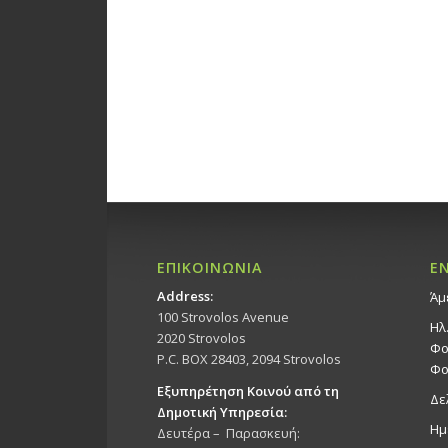
ΕΠΙΚΟΙΝΩΝΙΑ
Ε
Address:
Άμ
100 Strovolos Avenue
Ηλ
2020 Strovolos
Φο
P.C. BOX 28403, 2094 Strovolos
Φο
Εξυπηρέτηση Κοινού από τη
Δε
Δημοτική Υπηρεσία:
Ημ
Δευτέρα – Παρασκευή: