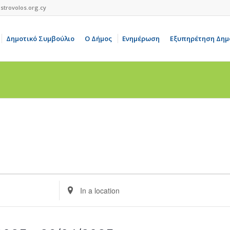
strovolos.org.cy
Δημοτικό Συμβούλιο
Ο Δήμος
Ενημέρωση
Εξυπηρέτηση Δημ
Enter
Location.
Search
for
Events