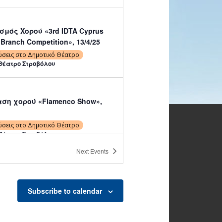
μός Χορού «3rd IDTA Cyprus
 Branch Competition», 13/4/25
ώσεις στο Δημοτικό Θέατρο
Θέατρο Στροβόλου
ση χορού «Flamenco Show»,
ώσεις στο Δημοτικό Θέατρο
Θέατρο Στροβόλου
Next
Events
30
νό Πανηγύρι τη Δευτέρα του
στον Ιερό Ναό Απ. Μάρκου
Subscribe to calendar
λου Στροβόλου, 16:00-19:30
ώσεις Δήμου
ς Αποστόλου Ευαγγελιστού Μάρκου