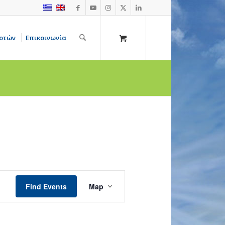
οτών
Επικοινωνία
Event
Views
Find Events
Map
Navigation