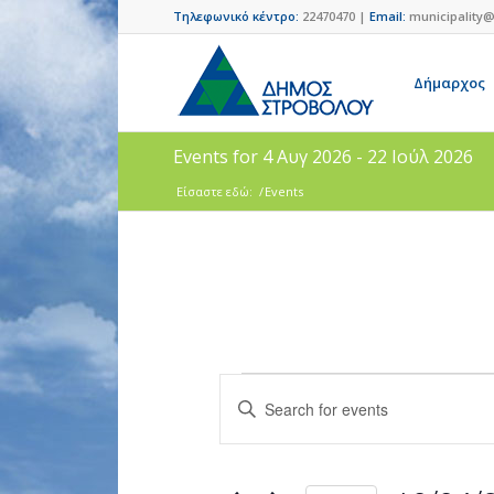
Τηλεφωνικό κέντρο:
22470470 |
Email:
municipality@
Δήμαρχος
Events for 4 Αυγ 2026 - 22 Ιούλ 2026
Είσαστε εδώ:
/
Events
Events
Enter
Search
Keyword.
and
Search
for
Views
Events