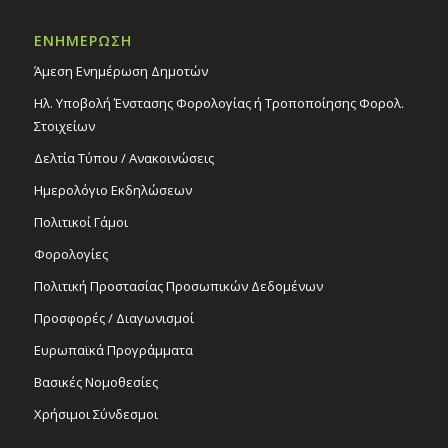
Δημοτικό Θέατρο Στροβόλου
ΕΝΗΜΕΡΩΣΗ
20:00
ΦΕΒ
Άμεση Ενημέρωση Δημοτών
26
Θεατρική παράσταση «Επιθεωρητής
Νικολάι Γκόγκολ», 26/2/25
Ηλ. Υποβολή Ένστασης Φορολογίας ή Τροποποίησης Φορολ.
Εκδηλώσεις στο Δημοτικό Θέατρο
Στοιχείων
Δημοτικό Θέατρο Στροβόλου
Δελτία Τύπου / Ανακοινώσεις
Ημερολόγιο Εκδηλώσεων
Πολιτικοί Γάμοι
Φορολογίες
Πολιτική Προστασίας Προσωπικών Δεδομένων
Προσφορές / Διαγωνισμοί
Ευρωπαϊκά Προγράμματα
Βασικές Νομοθεσίες
Χρήσιμοι Σύνδεσμοι