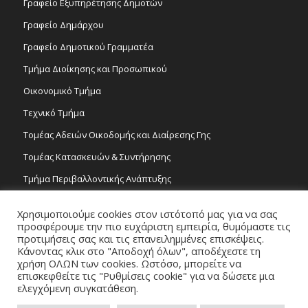
Γραφείο Εξυπηρέτησης Δημοτών
Γραφείο Δημάρχου
Γραφείο Δημοτικού Γραμματέα
Τμήμα Διοίκησης και Προσωπικού
Οικονομικό Τμήμα
Τεχνικό Τμήμα
Τομέας Αδειών Οικοδομής και Διαίρεσης Γης
Τομέας Κατασκευών & Συντήρησης
Τμήμα Περιβαλλοντικής Ανάπτυξης
Tμήμα Δημόσιας Υγείας και Καθαριότητας
Χρησιμοποιούμε cookies στον ιστότοπό μας για να σας
Τομέας Γραμμάτων και Τεχνών
προσφέρουμε την πιο ευχάριστη εμπειρία, θυμόμαστε τις
προτιμήσεις σας και τις επανειλημμένες επισκέψεις.
Τροχονομία
Κάνοντας κλικ στο "Αποδοχή όλων", αποδέχεστε τη
χρήση ΟΛΩΝ των cookies. Ωστόσο, μπορείτε να
επισκεφθείτε τις "Ρυθμίσεις cookie" για να δώσετε μια
ελεγχόμενη συγκατάθεση.