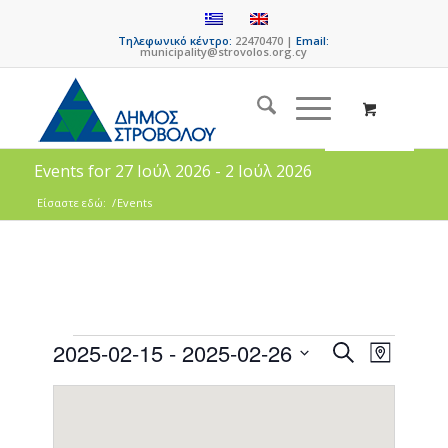
Τηλεφωνικό κέντρο:
22470470 |
Email:
municipality@strovolos.org.cy
Events for 27 Ιούλ 2026 - 2 Ιούλ 2026
Είσαστε εδώ:
/
Events
Events
Event
2025-02-15
 - 
2025-02-26
Search
Map
Views
Search
Select
Naviga
date.
and
Views