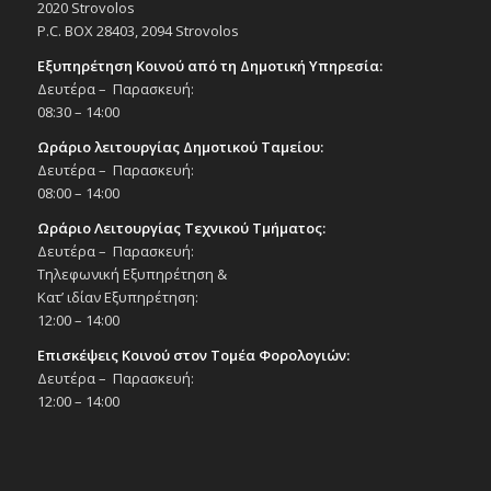
Δημοτικό Θέατρο Στροβόλου
2020 Strovolos
P.C. BOX 28403, 2094 Strovolos
19:30
ΦΕΒ
Εξυπηρέτηση Κοινού από τη Δημοτική Υπηρεσία:
23
Συναυλία Ορχήστρας Εγχόρδων Δήμου
Δευτέρα – Παρασκευή:
Στροβόλου «Που Δύσιν ως Ανατολήν », με
08:30 – 14:00
πρωτότυπες συνθέσεις της Δέσποινας
Ζορπά, 23/2/25
Ωράριο λειτουργίας Δημοτικού Ταμείου:
Εκδηλώσεις Δήμου
Δευτέρα – Παρασκευή:
Εκκλησιαστικό Μουσείο Εθνομάρτυρα
08:00 – 14:00
Κυπριανού στον Στρόβολο
Ωράριο Λειτουργίας Τεχνικού Τμήματος:
Δευτέρα – Παρασκευή:
20:00
ΦΕΒ
24
Τηλεφωνική Εξυπηρέτηση &
Ρεσιτάλ κλασικού τραγουδιού και πιάνου
«Αφροδίτης Άσμα», 24/2/25
Κατ’ ιδίαν Εξυπηρέτηση:
12:00 – 14:00
Εκδηλώσεις στο Δημοτικό Θέατρο
Δημοτικό Θέατρο Στροβόλου
Επισκέψεις Κοινού στον Τομέα Φορολογιών:
Δευτέρα – Παρασκευή:
20:00
ΦΕΒ
12:00 – 14:00
25
Μουσική Βραδιά με τους Σταύρο
Σαλαμπασόπουλο και Εβελίνα Νικόλιζα,
25/2/25
Εκδηλώσεις στο Δημοτικό Θέατρο