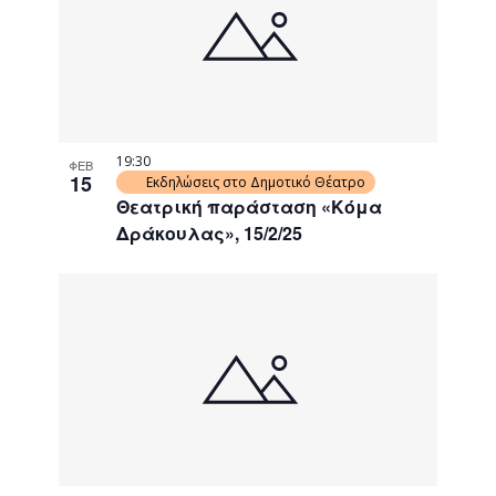
events
Navigati
in
Photo
View
19:30
ΦΕΒ
15
Εκδηλώσεις στο Δημοτικό Θέατρο
Θεατρική παράσταση «Κόμα
Δράκουλας», 15/2/25