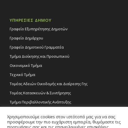
ΥΠΗΡΕΣΙΕΣ ΔΗΜΟΥ
Γραφείο Εξυπηρέτησης Δημοτών
Γραφείο Δημάρχου
Γραφείο Δημοτικού Γραμματέα
Τμήμα Διοίκησης και Προσωπικού
Οικονομικό Τμήμα
Τεχνικό Τμήμα
Τομέας Αδειών Οικοδομής και Διαίρεσης Γης
Τομέας Κατασκευών & Συντήρησης
Τμήμα Περιβαλλοντικής Ανάπτυξης
Tμήμα Δημόσιας Υγείας και Καθαριότητας
Χρησιμοποιούμε cookies στον ιστότοπό μας για να σας
Τομέας Γραμμάτων και Τεχνών
προσφέρουμε την πιο ευχάριστη εμπειρία, θυμόμαστε τις
προτιμήσεις σας και τις επανειλημμένες επισκέψεις.