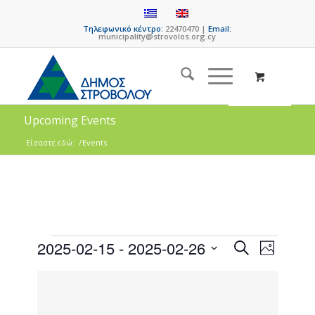
Τηλεφωνικό κέντρο:
22470470 |
Email:
municipality@strovolos.org.cy
Upcoming Events
Είσαστε εδώ:
/
Events
Events
Event
2025-02-15
 - 
2025-02-26
Search
Photo
Views
Search
Select
Naviga
List
date.
and
of
Views