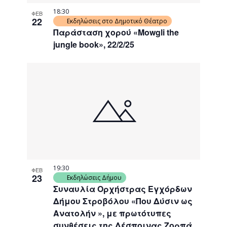
18:30
ΦΕΒ
22
Εκδηλώσεις στο Δημοτικό Θέατρο
Παράσταση χορού «Mowgli the
jungle book», 22/2/25
19:30
ΦΕΒ
23
Εκδηλώσεις Δήμου
Συναυλία Ορχήστρας Εγχόρδων
Δήμου Στροβόλου «Που Δύσιν ως
Ανατολήν », με πρωτότυπες
συνθέσεις της Δέσποινας Ζορπά,