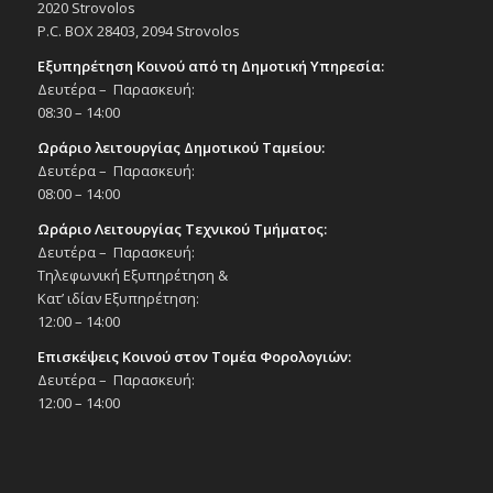
19:30
ΙΟΥΝ
2020 Strovolos
15
Θεατρική παράσταση «Παίρνοντας θέση»,
P.C. BOX 28403, 2094 Strovolos
15/6/25
Εξυπηρέτηση Κοινού από τη Δημοτική Υπηρεσία:
Εκδηλώσεις στο Δημοτικό Θέατρο
Δευτέρα – Παρασκευή:
Δημοτικό Θέατρο Στροβόλου
08:30 – 14:00
19:30
Ωράριο λειτουργίας Δημοτικού Ταμείου:
ΙΟΥΝ
15
«Παίρνοντας Θέση» του Ρόναλντ
Δευτέρα – Παρασκευή:
Χάργουντ, από την Alpha Square, στο
08:00 – 14:00
πλαίσιο του 9ου Φεστιβάλ Θεάτρου του
Δήμου Στροβόλου,15/6/25
Ωράριο Λειτουργίας Τεχνικού Τμήματος:
Εκδηλώσεις στο Δημοτικό Θέατρο
Δευτέρα – Παρασκευή:
Δημοτικό Θέατρο Στροβόλου
Τηλεφωνική Εξυπηρέτηση &
Κατ’ ιδίαν Εξυπηρέτηση:
12:00 – 14:00
19:00
ΙΟΥΝ
16
Διάλεξη «Πολιτική Αγωγή: Δικαιώματα
Επισκέψεις Κοινού στον Τομέα Φορολογιών:
και Υποχρεώσεις του Πολίτη» στο πλαίσιο
Δευτέρα – Παρασκευή:
της δράσης «Πολίτες εν γνώσει: Powered
by EIMF», 18/6/25
12:00 – 14:00
Εκδηλώσεις Δήμου
Πολιτιστικό Κέντρο Στροβόλου