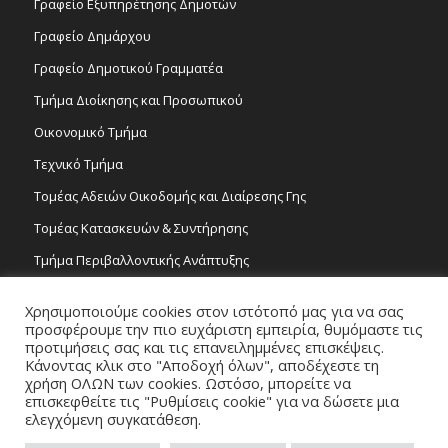
Γραφείο Εξυπηρέτησης Δημοτών
Γραφείο Δημάρχου
Γραφείο Δημοτικού Γραμματέα
Τμήμα Διοίκησης και Προσωπικού
Οικονομικό Τμήμα
Τεχνικό Τμήμα
Τομέας Αδειών Οικοδομής και Διαίρεσης Γης
Τομέας Κατασκευών & Συντήρησης
Τμήμα Περιβαλλοντικής Ανάπτυξης
Tμήμα Δημόσιας Υγείας και Καθαριότητας
Χρησιμοποιούμε cookies στον ιστότοπό μας για να σας
Τομέας Γραμμάτων και Τεχνών
προσφέρουμε την πιο ευχάριστη εμπειρία, θυμόμαστε τις
προτιμήσεις σας και τις επανειλημμένες επισκέψεις.
Τροχονομία
Κάνοντας κλικ στο "Αποδοχή όλων", αποδέχεστε τη
χρήση ΟΛΩΝ των cookies. Ωστόσο, μπορείτε να
επισκεφθείτε τις "Ρυθμίσεις cookie" για να δώσετε μια
ελεγχόμενη συγκατάθεση.