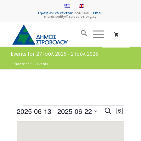
Τηλεφωνικό κέντρο:
22470470 |
Email:
municipality@strovolos.org.cy
Events for 27 Ιούλ 2026 - 2 Ιούλ 2026
Είσαστε εδώ:
/
Events
Events
Event
2025-06-13
 - 
2025-06-22
Search
Map
Views
Search
Select
Naviga
date.
and
Views