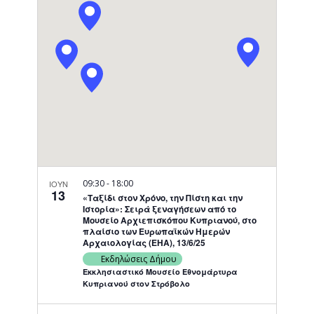
Navigati
09:30
-
18:00
ΙΟΥΝ
13
«Ταξίδι στον Χρόνο, την Πίστη και την
Ιστορία»: Σειρά ξεναγήσεων από το
Μουσείο Αρχιεπισκόπου Κυπριανού, στο
πλαίσιο των Ευρωπαϊκών Ημερών
Αρχαιολογίας (ΕΗΑ), 13/6/25
Εκδηλώσεις Δήμου
Εκκλησιαστικό Μουσείο Εθνομάρτυρα
Κυπριανού στον Στρόβολο