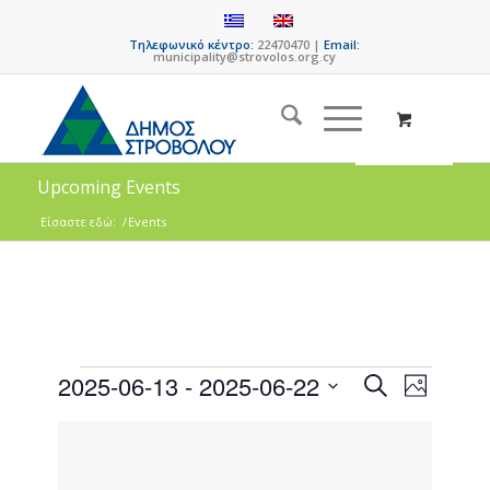
Τηλεφωνικό κέντρο:
22470470 |
Email:
municipality@strovolos.org.cy
Upcoming Events
Είσαστε εδώ:
/
Events
Events
Event
2025-06-13
 - 
2025-06-22
Search
Photo
Views
Search
Select
Naviga
List
date.
and
of
Views