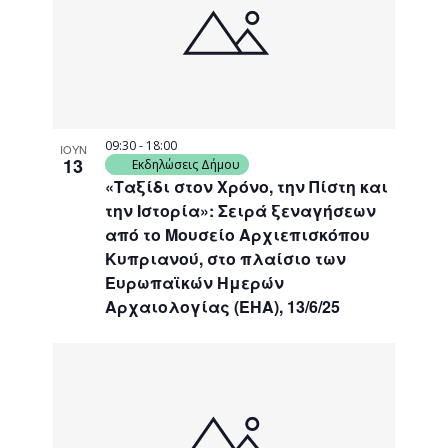
events
Navigati
in
Photo
View
09:30
-
18:00
ΙΟΥΝ
13
Εκδηλώσεις Δήμου
«Ταξίδι στον Χρόνο, την Πίστη και
την Ιστορία»: Σειρά ξεναγήσεων
από το Μουσείο Αρχιεπισκόπου
Κυπριανού, στο πλαίσιο των
Ευρωπαϊκών Ημερών
Αρχαιολογίας (ΕΗΑ), 13/6/25