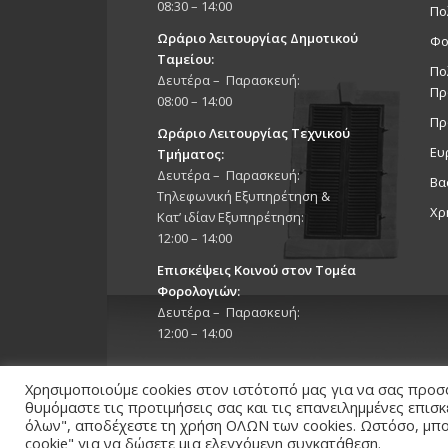
08:30 – 14:00
Πο
Ωράριο λειτουργίας Δημοτικού
Φο
Ταμείου:
Πο
Δευτέρα – Παρασκευή:
Πρ
08:00 – 14:00
Πρ
Ωράριο Λειτουργίας Τεχνικού
Ευ
Τμήματος:
Δευτέρα – Παρασκευή:
Βα
Τηλεφωνική Εξυπηρέτηση &
Χρ
Κατ’ ιδίαν Εξυπηρέτηση:
12:00 – 14:00
Επισκέψεις Κοινού στον Τομέα
Φορολογιών:
Δευτέρα – Παρασκευή:
12:00 – 14:00
Χρησιμοποιούμε cookies στον ιστότοπό μας για να σας προσ
θυμόμαστε τις προτιμήσεις σας και τις επανειλημμένες επισ
όλων", αποδέχεστε τη χρήση ΟΛΩΝ των cookies. Ωστόσο, μπορ
cookie" για να δώσετε μια ελεγχόμενη συγκατάθεση.
Copyright 2026 © Δήμος Στροβόλου, All Rights Reserv