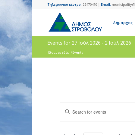
Τηλεφωνικό κέντρο:
22470470 |
Email:
municipality@
Δήμαρχος
Events for 27 Ιούλ 2026 - 2 Ιούλ 2026
Είσαστε εδώ:
/
Events
Events
Enter
Search
Keyword.
and
Search
for
Views
Events