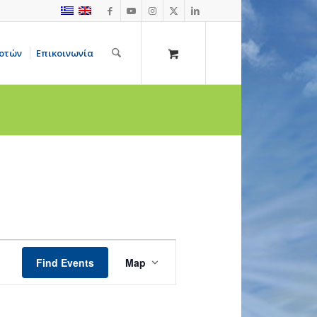
οτών
Επικοινωνία
Event
Views
Find Events
Map
Navigation