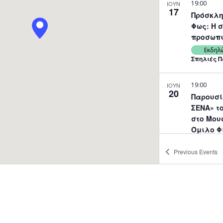
19:00
ΙΟΥΝ
17
Πρόσκλη
Φως: Η 
προσωπικ
Εκδηλ
Σπηλιές 
19:00
ΙΟΥΝ
20
Παρουσί
ΣΕΝΑ» το
στο Μου
Όμιλο Φ
Στροβόλ
Previous
Events
Εκδηλ
Εκκλησιασ
Κυπριανού
19:30
ΙΟΥΝ
22
Παράστα
22/6/25