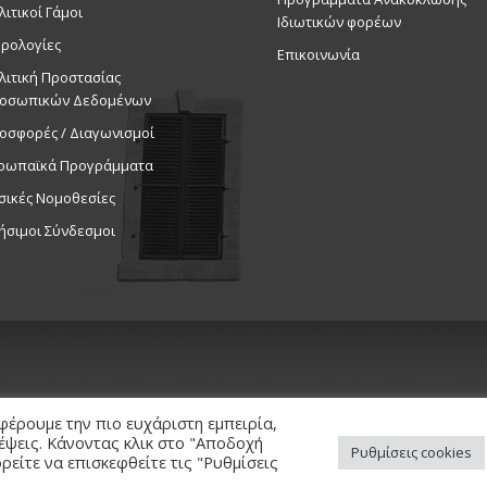
λιτικοί Γάμοι
24/6/25
Ιδιωτικών φορέων
Εκδηλ
ρολογίες
Επικοινωνία
Δημοτικό 
λιτική Προστασίας
οσωπικών Δεδομένων
19:00
ΙΟΥΝ
οσφορές / Διαγωνισμοί
25
5ο Ενορ
ρωπαϊκά Προγράμματα
αλλάζει
γειτονιά
σικές Νομοθεσίες
Εκδηλ
ήσιμοι Σύνδεσμοι
Ιερός Ναό
16:30
ΙΟΥΝ
26
Ξενάγησ
Κυπριαν
Στρόβολο
Εκδηλ
Εκκλησιασ
φέρουμε την πιο ευχάριστη εμπειρία,
Κυπριανού
κέψεις. Κάνοντας κλικ στο "Αποδοχή
Ρυθμίσεις cookies
είτε να επισκεφθείτε τις "Ρυθμίσεις
ed. / Powered by
NETinfo Plc