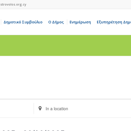
strovolos.org.cy
Δημοτικό Συμβούλιο
Ο Δήμος
Ενημέρωση
Εξυπηρέτηση Δημ
Enter
Location.
Search
for
Events