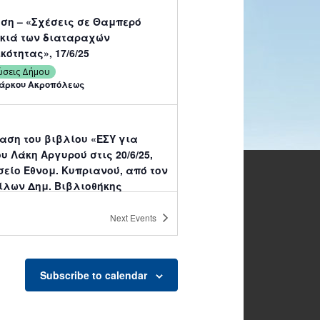
ση – «Σχέσεις σε Θαμπερό
σκιά των διαταραχών
ότητας», 17/6/25
ώσεις Δήμου
Πάρκου Ακροπόλεως
αση του βιβλίου «ΕΣΥ για
υ Λάκη Αργυρού στις 20/6/25,
σείο Εθνομ. Κυπριανού, από τον
ίλων Δημ. Βιβλιοθήκης
ου
Next
Events
ώσεις Δήμου
τικό Μουσείο Εθνομάρτυρα
 στον Στρόβολο
Subscribe to calendar
ση χορού «Άλλες εποχές»,