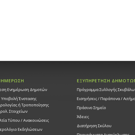
Εκδηλ
Δημοτικό 
19:00
ΙΟΥΝ
23
Τελετή 
Αθλητικ
Κληρίδη
Ακρόπολη
Εκδηλ
Δημοτικό 
ΝΗΜΕΡΩΣΗ
ΕΞΥΠΗΡΕΤΗΣΗ ΔΗΜΟΤΩ
19:30
ΙΟΥΝ
23
Παράστα
εση Ενημέρωση Δημοτών
Πρόγραμμα Συλλογής Σκυβάλω
23/6/25
. Υποβολή Ένστασης
Εισηγήσεις / Παράπονα / Αιτήμ
Εκδηλ
ρολογίας ή Τροποποίησης
Πράσινο Σημείο
Δημοτικό 
ρολ. Στοιχείων
Άδειες
λτία Τύπου / Ανακοινώσεις
19:30
Διατήρηση Σκύλου
ΙΟΥΝ
ερολόγιο Εκδηλώσεων
24
Παράστασ
Προγράμματα Ανακύκλωσης