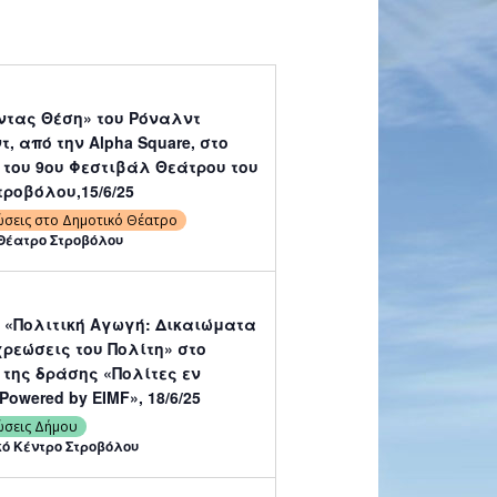
ντας Θέση» του Ρόναλντ
, από την Alpha Square, στο
 του 9ου Φεστιβάλ Θεάτρου του
ροβόλου,15/6/25
ώσεις στο Δημοτικό Θέατρο
Θέατρο Στροβόλου
 «Πολιτική Αγωγή: Δικαιώματα
χρεώσεις του Πολίτη» στο
 της δράσης «Πολίτες εν
γνώσει: Powered by EIMF», 18/6/25
ώσεις Δήμου
κό Κέντρο Στροβόλου