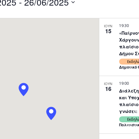
2025
 - 
26/06/2025
by
Location.
19:30
ΙΟΥΝ
15
«Παίρνο
Χάργουντ
πλαίσιο
Δήμου Στ
Εκδηλ
Δημοτικό 
19:00
ΙΟΥΝ
16
Διάλεξη
και Υπο
πλαίσιο
Εκδηλ
Πολιτιστι