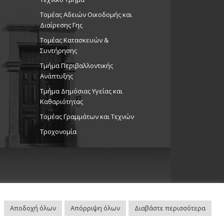
Τομέας Αδειών Οικοδομής και
ώσεις στο Δημοτικό Θέατρο
Διαίρεσης Γης
Θέατρο Στροβόλου
Τομέας Κατασκευών &
Συντήρησης
Τμήμα Περιβαλλοντικής
ιακό Συμβούλιο: Ο Στρόβολος
Ανάπτυξης
. Μαζί κάνουμε καλύτερη τη
 μας!, 25/6/25
Tμήμα Δημόσιας Υγείας και
Καθαριότητας
ώσεις Δήμου
ς Τιμίου Σταυρού
Τομέας Γραμμάτων και Τεχνών
Τροχονομία
η στο Μουσείο Αρχιεπισκόπου
ού και βόλτα στον παλαιό
, 26/6/25
ώσεις Άλλων Φορέων
τικό Μουσείο Εθνομάρτυρα
 στον Στρόβολο
Αποδοχή όλων
Απόρριψη όλων
Διαβάστε περισσότερα
Πλοηγός