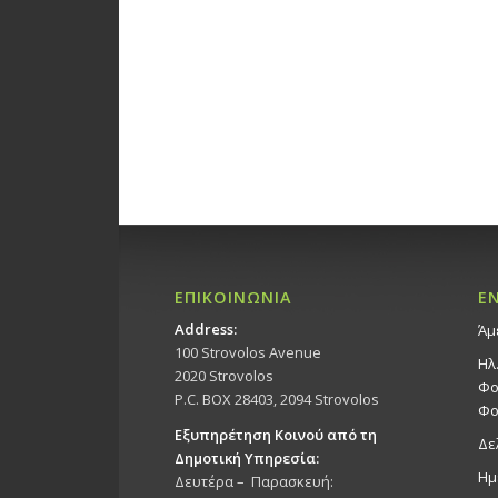
ΕΠΙΚΟΙΝΩΝΙΑ
Ε
Address:
Άμ
100 Strovolos Avenue
Ηλ
2020 Strovolos
Φο
P.C. BOX 28403, 2094 Strovolos
Φο
Εξυπηρέτηση Κοινού από τη
Δε
Δημοτική Υπηρεσία:
Ημ
Δευτέρα – Παρασκευή: