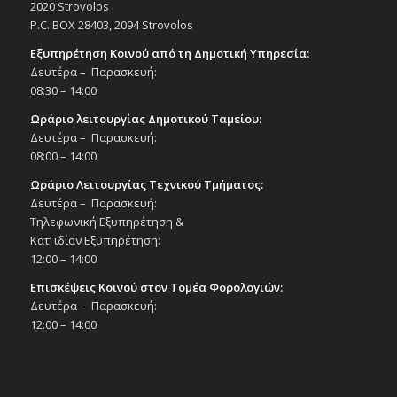
Δημοτικό Θέατρο Στροβόλου
2020 Strovolos
P.C. BOX 28403, 2094 Strovolos
20:00
ΙΑΝ
Εξυπηρέτηση Κοινού από τη Δημοτική Υπηρεσία:
24
Victor Patrascan – Stand up Comedy in
Δευτέρα – Παρασκευή:
Broken English, 24/1/26
08:30 – 14:00
Εκδηλώσεις στο Δημοτικό Θέατρο
Δημοτικό Θέατρο Στροβόλου
Ωράριο λειτουργίας Δημοτικού Ταμείου:
Δευτέρα – Παρασκευή:
08:00 – 14:00
17:30
-
18:30
ΙΑΝ
30
Το Furry Book Club τον Ιανουάριο για
Ωράριο Λειτουργίας Τεχνικού Τμήματος:
παιδιά στη Δημοτική Βιβλιοθήκη
Δευτέρα – Παρασκευή:
Στροβόλου! 30/1/26, 17:30-18:30
Τηλεφωνική Εξυπηρέτηση &
Εκδηλώσεις Δήμου
Κατ’ ιδίαν Εξυπηρέτηση:
Πολιτιστικό Κέντρο Στροβόλου
12:00 – 14:00
Επισκέψεις Κοινού στον Τομέα Φορολογιών:
19:00
ΙΑΝ
31
Δευτέρα – Παρασκευή:
Παράσταση χορού «Pocahontas», 31/1/26
12:00 – 14:00
Εκδηλώσεις στο Δημοτικό Θέατρο
Δημοτικό Θέατρο Στροβόλου
11:00
ΦΕΒ