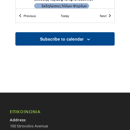
Εκδηλώσεις Άλλων Φορέων
Marginalia Gallery
Events
Events
Previous
Today
Next
18:30
ΙΑΝ
21
Παρουσίαση Έρωτας ή Αγάπη: Μύθοι και
Αλήθειες, 21/1/26
Subscribe to calendar
Εκδηλώσεις Δήμου
Πολιτιστικό Κέντρο Στροβόλου
19:00
ΙΑΝ
22
«Παρουσίαση Ημερολογίου 2026
Συνδέσμου Μικρασιατών», 22/1/2026, 19:00
– Μουσείο Εθνομάρτυρα Αρχ. Κυπριανού
Εκδηλώσεις Δήμου
Εκκλησιαστικό Μουσείο Εθνομάρτυρα
Κυπριανού στον Στρόβολο
ΕΠΙΚΟΙΝΩΝΙΑ
20:30
ΙΑΝ
23
Συναυλία Κώστα Χατζή & Daniela, 23/1/26
Address:
Εκδηλώσεις στο Δημοτικό Θέατρο
100 Strovolos Avenue