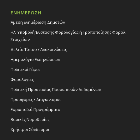
1
Παράσταση χορού «Pocahontas», 1/2/26
ΕΝΗΜΕΡΩΣΗ
Εκδηλώσεις στο Δημοτικό Θέατρο
Δημοτικό Θέατρο Στροβόλου
Άμεση Ενημέρωση Δημοτών
Ηλ. Υποβολή Ένστασης Φορολογίας ή Τροποποίησης Φορολ.
18:00
ΦΕΒ
Στοιχείων
1
Παράσταση χορού «Pocahontas», 1/2/26
Δελτία Τύπου / Ανακοινώσεις
Εκδηλώσεις στο Δημοτικό Θέατρο
Δημοτικό Θέατρο Στροβόλου
Ημερολόγιο Εκδηλώσεων
Πολιτικοί Γάμοι
Φορολογίες
Πολιτική Προστασίας Προσωπικών Δεδομένων
Προσφορές / Διαγωνισμοί
Ευρωπαϊκά Προγράμματα
Βασικές Νομοθεσίες
Χρήσιμοι Σύνδεσμοι