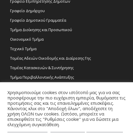
Γραφείο Εξυπηρέτησης Δημοτών
Γραφείο Δημάρχου
Γραφείο Δημοτικού Γραμματέα
Τμήμα Διοίκησης και Προσωπικού
Οικονομικό Τμήμα
Τεχνικό Τμήμα
Τομέας Αδειών Οικοδομής και Διαίρεσης Γης
Τομέας Κατασκευών & Συντήρησης
Τμήμα Περιβαλλοντικής Ανάπτυξης
Tμήμα Δημόσιας Υγείας και Καθαριότητας
Χρησιμοποιούμε cookies στον ιστότοπό μας για να σας
Τομέας Γραμμάτων και Τεχνών
προσφέρουμε την πιο ευχάριστη εμπειρία, θυμόμαστε τις
προτιμήσεις σας και τις επανειλημμένες επισκέψεις.
Τροχονομία
Κάνοντας κλικ στο "Αποδοχή όλων", αποδέχεστε τη
χρήση ΟΛΩΝ των cookies. Ωστόσο, μπορείτε να
επισκεφθείτε τις "Ρυθμίσεις cookie" για να δώσετε μια
ελεγχόμενη συγκατάθεση.