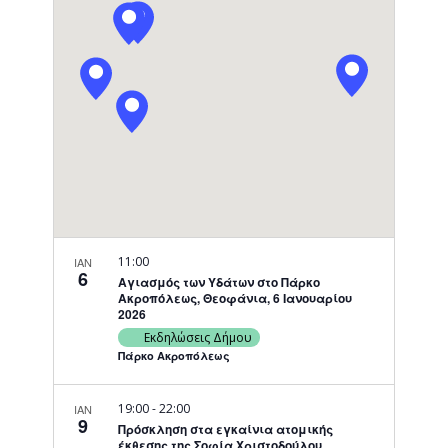
Navigati
11:00
ΙΑΝ
6
Αγιασμός των Υδάτων στο Πάρκο
Ακροπόλεως, Θεοφάνια, 6 Ιανουαρίου
2026
Εκδηλώσεις Δήμου
Πάρκο Ακροπόλεως
19:00
-
22:00
ΙΑΝ
9
Πρόσκληση στα εγκαίνια ατομικής
έκθεσης της Σοφία Χριστοδούλου