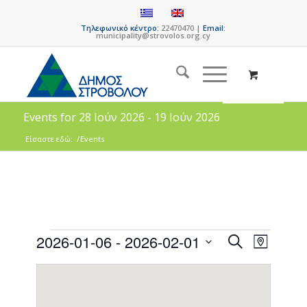
Τηλεφωνικό κέντρο:
22470470 |
Email:
municipality@strovolos.org.cy
Events for 28 Ιούν 2026 - 19 Ιούν 2026
Είσαστε εδώ:
/
Events
Events
Event
2026-01-06
 - 
2026-02-01
Search
Map
Views
Search
Select
Naviga
date.
and
Views