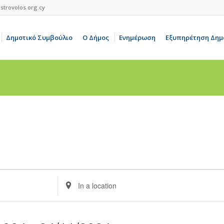
strovolos.org.cy
Δημοτικό Συμβούλιο
Ο Δήμος
Ενημέρωση
Εξυπηρέτηση Δημ
Enter
Location.
Search
for
Events