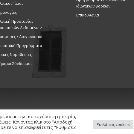
Εκδηλ
λιτικοί Γάμοι
Δημοτικό 
Ιδιωτικών φορέων
ρολογίες
Επικοινωνία
λιτική Προστασίας
16:00
-
20:
ΝΟΕ
23
οσωπικών Δεδομένων
Vartan Ta
Duration 22 – 23/
οσφορές / Διαγωνισμοί
20:00
ρωπαϊκά Προγράμματα
Εκδηλ
σικές Νομοθεσίες
Πολιτιστι
ήσιμοι Σύνδεσμοι
11:00
ΝΟΕ
24
«Galaxy o
Εκδηλ
Δημοτικό 
φέρουμε την πιο ευχάριστη εμπειρία,
κέψεις. Κάνοντας κλικ στο "Αποδοχή
Ρυθμίσεις cookies
είτε να επισκεφθείτε τις "Ρυθμίσεις
ed. / Powered by
NETinfo Plc