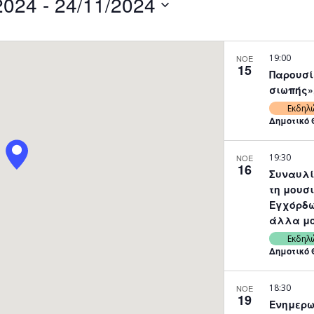
2024
 - 
24/11/2024
by
Location.
19:00
ΝΟΕ
15
Παρουσί
σιωπής»,
Εκδηλ
Δημοτικό 
19:30
ΝΟΕ
16
Συναυλί
τη μουσι
Εγχόρδω
άλλα μο
Εκδηλ
Δημοτικό 
18:30
ΝΟΕ
19
Ενημερω