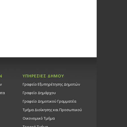
11/24, 10:00-13:00 & 16:00-
ώσεις Άλλων Φορέων
κό Κέντρο Στροβόλου
00
shdjian Book Launch | Exhibition
11/24, 10:00-13:00 & 16:00-
ώσεις Άλλων Φορέων
κό Κέντρο Στροβόλου
Ν
ΥΠΗΡΕΣΙΕΣ ΔΗΜΟΥ
ν
Γραφείο Εξυπηρέτησης Δημοτών
ηση Χριστουγεννιάτικου
ατα
Γραφείο Δημάρχου
 Σάββατο 23/11/24 | 16:00 –
ό Μέγαρο & Χριστουγεννιάτικες
Γραφείο Δημοτικού Γραμματέα
ς σε όλο τον Στρόβολο με το
Τμήμα Διοίκησης και Προσωπικού
 λεωφορείο του Δήμου
Οικονομικό Τμήμα
ου
Τεχνικό Τμήμα