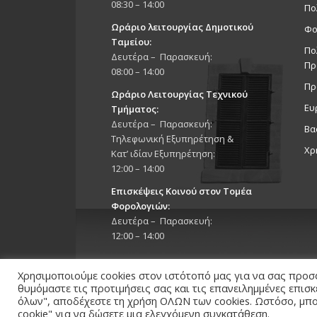
08:30 – 14:00
Πο
Ωράριο λειτουργίας Δημοτικού
Φο
Ταμείου:
Πο
Δευτέρα – Παρασκευή:
Πρ
08:00 – 14:00
Πρ
Ωράριο Λειτουργίας Τεχνικού
Ευ
Τμήματος:
Δευτέρα – Παρασκευή:
Βα
Τηλεφωνική Εξυπηρέτηση &
Χρ
Κατ’ ιδίαν Εξυπηρέτηση:
12:00 – 14:00
Επισκέψεις Κοινού στον Τομέα
Φορολογιών:
Δευτέρα – Παρασκευή:
12:00 – 14:00
Χρησιμοποιούμε cookies στον ιστότοπό μας για να σας προσ
θυμόμαστε τις προτιμήσεις σας και τις επανειλημμένες επισ
όλων", αποδέχεστε τη χρήση ΟΛΩΝ των cookies. Ωστόσο, μπορ
cookie" για να δώσετε μια ελεγχόμενη συγκατάθεση.
Copyright 2026 © Δήμος Στροβόλου, All Rights Reserv