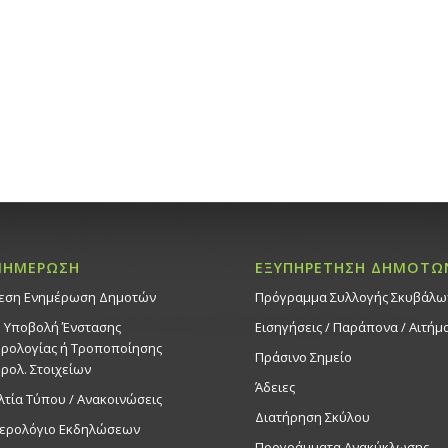
Duration 22 – 23/
20:00
Εκδηλ
Πολιτιστι
10:00
-
13:
ΝΟΕ
23
Vartan Ta
Duration 22 – 23/
20:00
Εκδηλ
Πολιτιστι
ΝΗΜΕΡΩΣΗ
ΕΞΥΠΗΡΕΤΗΣΗ ΔΗΜΟΤΩ
16:00
ΝΟΕ
εση Ενημέρωση Δημοτών
Πρόγραμμα Συλλογής Σκυβάλω
23
Φωταγώγ
. Υποβολή Ένστασης
Εισηγήσεις / Παράπονα / Αιτήμ
Δέντρου,
ρολογίας ή Τροποποίησης
Δημοτικ
Πράσινο Σημείο
ρολ. Στοιχείων
μελωδίε
Άδειες
λτία Τύπου / Ανακοινώσεις
μουσικό
Διατήρηση Σκύλου
Στροβόλ
ερολόγιο Εκδηλώσεων
Προγράμματα Ανακύκλωσης