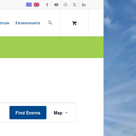
οτών
Επικοινωνία
Event
Views
Find Events
Map
Navigation