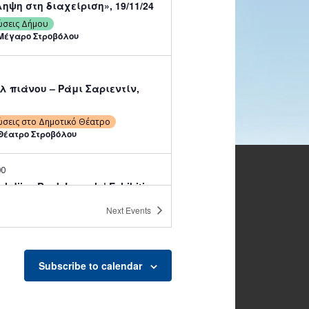
ηψη στη διαχείριση», 19/11/24
ώσεις Δήμου
Μέγαρο Στροβόλου
λ πιάνου – Ράμι Σαριεντίν,
ώσεις στο Δημοτικό Θέατρο
Θέατρο Στροβόλου
00
shdjian Book Launch | Exhibition
11/24, 10:00-13:00 & 16:00-
Next
Events
ώσεις Άλλων Φορέων
κό Κέντρο Στροβόλου
Subscribe to calendar
00
shdjian Book Launch | Exhibition