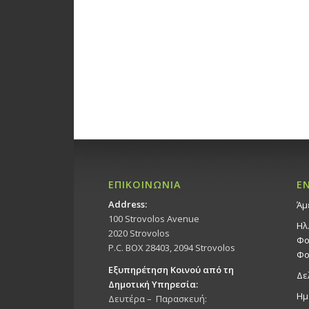
ΕΠΙΚΟΙΝΩΝΙΑ
Ε
Address:
Άμ
100 Strovolos Avenue
Ηλ
2020 Strovolos
Φο
P.C. BOX 28403, 2094 Strovolos
Φο
Εξυπηρέτηση Κοινού από τη
Δε
Δημοτική Υπηρεσία:
Ημ
Δευτέρα – Παρασκευή: