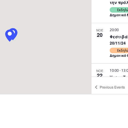
την πρόλ
Εκδηλ
Δημοτικό 
20:00
ΝΟΕ
20
Φεστιβά
20/11/24
Εκδηλ
Δημοτικό 
10:00
-
13:
ΝΟΕ
22
Vartan Ta
Duration 22 – 23/
Previous
Events
20:00
Εκδηλ
Πολιτιστι
16:00
-
20:
ΝΟΕ
22
Vartan Ta