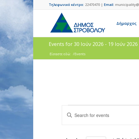
Τηλεφωνικό κέντρο:
22470470 |
Email:
municipality@
Δήμαρχος
Events for 30 Ιούν 2026 - 19 Ιούν 2026
Είσαστε εδώ:
/
Events
Events
Enter
Search
Keyword.
and
Search
for
Views
Events