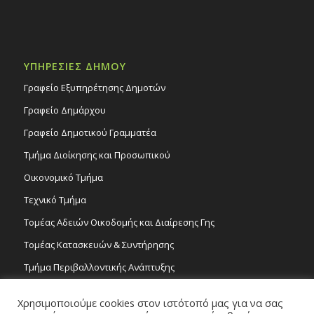
ΥΠΗΡΕΣΙΕΣ ΔΗΜΟΥ
Γραφείο Εξυπηρέτησης Δημοτών
Γραφείο Δημάρχου
Γραφείο Δημοτικού Γραμματέα
Τμήμα Διοίκησης και Προσωπικού
Οικονομικό Τμήμα
Τεχνικό Τμήμα
Τομέας Αδειών Οικοδομής και Διαίρεσης Γης
Τομέας Κατασκευών & Συντήρησης
Τμήμα Περιβαλλοντικής Ανάπτυξης
Tμήμα Δημόσιας Υγείας και Καθαριότητας
Χρησιμοποιούμε cookies στον ιστότοπό μας για να σας
Τομέας Γραμμάτων και Τεχνών