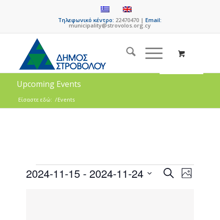
Τηλεφωνικό κέντρο:
22470470 |
Email:
municipality@strovolos.org.cy
Upcoming Events
Είσαστε εδώ:
/
Events
Events
Event
2024-11-15
 - 
2024-11-24
Search
Photo
Views
Search
Select
Naviga
List
date.
and
of
Views