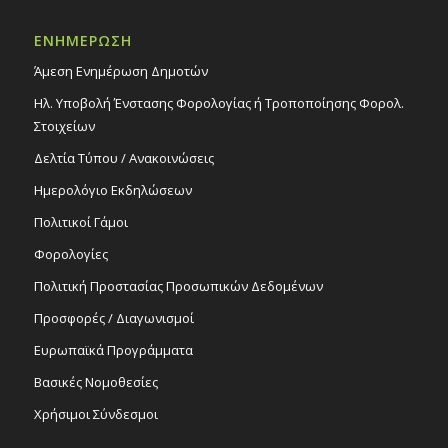
κάθε γειτονιά του Στροβόλου», 2/7/25
Εκδηλώσεις Δήμου
ΕΝΗΜΕΡΩΣΗ
Πάρκο Τάκη Ζεμπύλα
Άμεση Ενημέρωση Δημοτών
20:15
ΙΟΥΛ
Ηλ. Υποβολή Ένστασης Φορολογίας ή Τροποποίησης Φορολ.
4
Παράσταση χορού «Όλος ο κόσμος ένας
Στοιχείων
χορός», 4/7/25
Εκδηλώσεις στο Δημοτικό Θέατρο
Δελτία Τύπου / Ανακοινώσεις
Δημοτικό Θέατρο Στροβόλου
Ημερολόγιο Εκδηλώσεων
Πολιτικοί Γάμοι
All Day
ΙΟΥΛ
6
Ετήσιο Μνημόσυνο του Εθνομάρτυρα Αρχ.
Φορολογίες
Κυπριανού & άλλων κληρικών &
προκρίτων που εκτελέστηκαν ή
Πολιτική Προστασίας Προσωπικών Δεδομένων
απαγχονίστηκαν από τους Τούρκους την
9ην Ιουλίου 1821, Κυριακή, 6/7/25 – Ι.Ν. Παν.
Προσφορές / Διαγωνισμοί
Χρυσελεούσας
Ευρωπαϊκά Προγράμματα
Εκδηλώσεις Δήμου
Ιερός Ναός Παναγιάς Χρυσελεούσας
Βασικές Νομοθεσίες
Χρήσιμοι Σύνδεσμοι