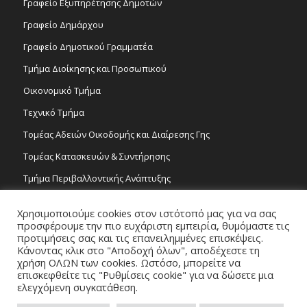
Γραφείο Εξυπηρέτησης Δημοτών
Γραφείο Δημάρχου
Γραφείο Δημοτικού Γραμματέα
Τμήμα Διοίκησης και Προσωπικού
Οικονομικό Τμήμα
Τεχνικό Τμήμα
Τομέας Αδειών Οικοδομής και Διαίρεσης Γης
Τομέας Κατασκευών & Συντήρησης
Τμήμα Περιβαλλοντικής Ανάπτυξης
Tμήμα Δημόσιας Υγείας και Καθαριότητας
Χρησιμοποιούμε cookies στον ιστότοπό μας για να σας
Τομέας Γραμμάτων και Τεχνών
προσφέρουμε την πιο ευχάριστη εμπειρία, θυμόμαστε τις
προτιμήσεις σας και τις επανειλημμένες επισκέψεις.
Τροχονομία
Κάνοντας κλικ στο "Αποδοχή όλων", αποδέχεστε τη
χρήση ΟΛΩΝ των cookies. Ωστόσο, μπορείτε να
επισκεφθείτε τις "Ρυθμίσεις cookie" για να δώσετε μια
ελεγχόμενη συγκατάθεση.