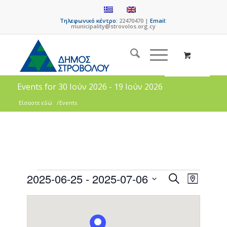
Τηλεφωνικό κέντρο:
22470470 |
Email:
municipality@strovolos.org.cy
Events for 30 Ιούν 2026 - 19 Ιούν 2026
Είσαστε εδώ:
/
Events
Events
Event
2025-06-25
 - 
2025-07-06
Search
Map
Views
Search
Select
Naviga
date.
and
Views