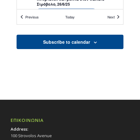
Στρόβολο, 26/6/25
Εκδηλώσεις Άλλων Φορέων
Events
Events
Previous
Today
Next
Εκκλησιαστικό Μουσείο Εθνομάρτυρα
Κυπριανού στον Στρόβολο
19:30
ΙΟΥΝ
Subscribe to calendar
26
Συναυλία Ορχήστρας Εγχόρδων &
Παιδικής Χορωδίας «Μικροί Εθελοντές
Δήμου Στροβόλου – Τραγουδώ για έναν
σκοπό», με την ευκαιρία της Παγκ. Ημέρας
Μουσικής, 26/6/25
Εκδηλώσεις Δήμου
Εκκλησιαστικό Μουσείο Εθνομάρτυρα
Κυπριανού στον Στρόβολο
18:00
ΙΟΥΝ
30
Παράσταση χορού «50 χρόνια Σχολή
Χορού Σιακαλλή», 30/6/25
Εκδηλώσεις στο Δημοτικό Θέατρο
ΕΠΙΚΟΙΝΩΝΙΑ
Δημοτικό Θέατρο Στροβόλου
Address:
100 Strovolos Avenue