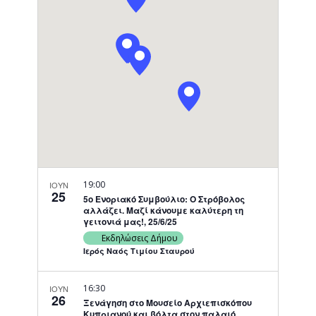
Navigati
19:00
ΙΟΥΝ
25
5ο Ενοριακό Συμβούλιο: Ο Στρόβολος
αλλάζει. Μαζί κάνουμε καλύτερη τη
γειτονιά μας!, 25/6/25
Εκδηλώσεις Δήμου
Ιερός Ναός Τιμίου Σταυρού
16:30
ΙΟΥΝ
26
Ξενάγηση στο Μουσείο Αρχιεπισκόπου
Κυπριανού και βόλτα στον παλαιό