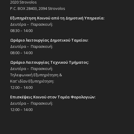
20:30
ΙΟΥΝ
2020 Strovolos
30
Παράσταση χορού «50 χρόνια Σχολή
P.C. BOX 28403, 2094 Strovolos
Χορού Σιακαλλή», 30/6/25
Εξυπηρέτηση Κοινού από τη Δημοτική Υπηρεσία:
Εκδηλώσεις στο Δημοτικό Θέατρο
Δευτέρα – Παρασκευή:
Δημοτικό Θέατρο Στροβόλου
08:30 – 14:00
Ωράριο λειτουργίας Δημοτικού Ταμείου:
18:00
ΙΟΥΛ
1
Χορευτική παράσταση «Ας κρατήσουν οι
Δευτέρα – Παρασκευή:
χοροί – Ταξίδι στον χρόνο», 1/7/25
08:00 – 14:00
Εκδηλώσεις στο Δημοτικό Θέατρο
Ωράριο Λειτουργίας Τεχνικού Τμήματος:
Δημοτικό Θέατρο Στροβόλου
Δευτέρα – Παρασκευή:
Τηλεφωνική Εξυπηρέτηση &
20:30
ΙΟΥΛ
Κατ’ ιδίαν Εξυπηρέτηση:
1
Χορευτική παράσταση «Ας κρατήσουν οι
12:00 – 14:00
χοροί – Ταξίδι στον χρόνο», 1/7/25
Επισκέψεις Κοινού στον Τομέα Φορολογιών:
Εκδηλώσεις στο Δημοτικό Θέατρο
Δημοτικό Θέατρο Στροβόλου
Δευτέρα – Παρασκευή:
12:00 – 14:00
20:30
ΙΟΥΛ
2
«Έρωτας ταξιδευτής»: Εναρκτήρια
συναυλία του θεσμού «Πολιτισμός σε