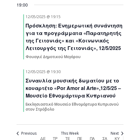
00:00
12
13
14
15
16
17
18
events
events
Navigati
19:00
01:00
Μαΐου,
Μαΐου,
Μαΐου,
Μαΐου,
Μαΐου,
Μαΐου,
Μαΐου,
on
on
2025
2025
2025
2025
2025
2025
2025
12/05/2025 @ 19:15
this
this
day.
day.
02:00
Πρόσκληση: Ενημερωτική συνάντηση
για τα προγράμματα «Παρατηρητής
03:00
της Γειτονιάς» και «Κοινωνικός
Λειτουργός της Γειτονιάς», 12/5/2025
04:00
Φουαγιέ Δημοτικού Μεγάρου
05:00
12/05/2025 @ 19:30
Συναυλία μουσικής δωματίου με το
06:00
κουαρτέτο «Por Amor al Arte»,12/5/25 –
Μουσείο Εθνομάρτυρα Κυπριανού
07:00
Εκκλησιαστικό Μουσείο Εθνομάρτυρα Κυπριανού
στον Στρόβολο
08:00
09:00
Previous
This Week
Next
ΔΕ
ΤΡ
ΤΕ
ΠΕ
ΠΑ
ΣΑ
ΚΥ