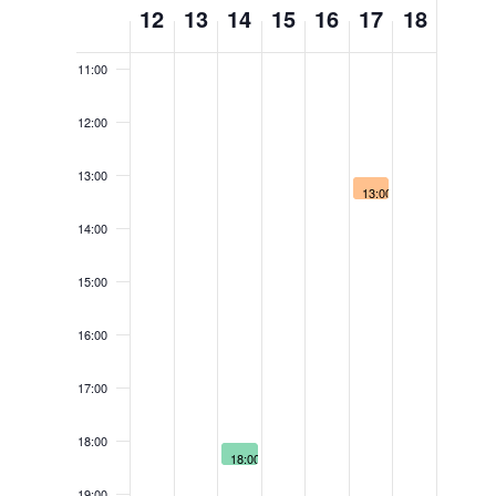
Week
12
13
14
15
16
17
18
10:00
of
Events
11:00
12:00
13:00
May 17, 2025
13:00
Αγώνες
Σωματικής
14:00
Διάπλασης
και
Fitness
15:00
«Grand
Prix
Agathokleous»,
16:00
17/5/25
17:00
18:00
May 14, 2025
18:00
Διάλεξη
με
19:00