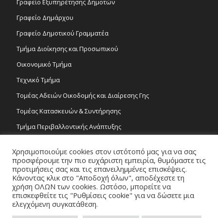
Γραφείο Εξυπηρέτησης Δημοτών
Γραφείο Δημάρχου
Γραφείο Δημοτικού Γραμματέα
Τμήμα Διοίκησης και Προσωπικού
Οικονομικό Τμήμα
Τεχνικό Τμήμα
Τομέας Αδειών Οικοδομής και Διαίρεσης Γης
Τομέας Κατασκευών & Συντήρησης
Τμήμα Περιβαλλοντικής Ανάπτυξης
Tμήμα Δημόσιας Υγείας και Καθαριότητας
Χρησιμοποιούμε cookies στον ιστότοπό μας για να σας
Τομέας Γραμμάτων και Τεχνών
προσφέρουμε την πιο ευχάριστη εμπειρία, θυμόμαστε τις
προτιμήσεις σας και τις επανειλημμένες επισκέψεις.
Τροχονομία
Κάνοντας κλικ στο "Αποδοχή όλων", αποδέχεστε τη
χρήση ΟΛΩΝ των cookies. Ωστόσο, μπορείτε να
επισκεφθείτε τις "Ρυθμίσεις cookie" για να δώσετε μια
ελεγχόμενη συγκατάθεση.