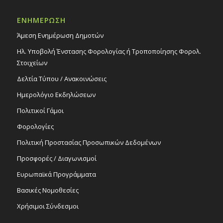
19:00
ΟΚΤ
2
Παρουσίαση βιβλίου της Έλενας
ΕΝΗΜΕΡΩΣΗ
Μακρυγιάννη Βρυωνίδου «Γκαλερί
Ρωγμές», 2/10/25
Άμεση Ενημέρωση Δημοτών
Εκδηλώσεις Δήμου
Ηλ. Υποβολή Ένστασης Φορολογίας ή Τροποποίησης Φορολ.
Πολιτιστικό Κέντρο Στροβόλου
Στοιχείων
Δελτία Τύπου / Ανακοινώσεις
21:30
ΟΚΤ
2
Μάρκος Σεφερλής «Νότης – Η επιστροφή»,
Ημερολόγιο Εκδηλώσεων
2/10/25
Εκδηλώσεις στο Δημοτικό Θέατρο
Πολιτικοί Γάμοι
Δημοτικό Θέατρο Στροβόλου
Φορολογίες
Πολιτική Προστασίας Προσωπικών Δεδομένων
18:00
ΟΚΤ
3
Μάρκος Σεφερλής «Νότης – Η επιστροφή»,
Προσφορές / Διαγωνισμοί
3/10/25
Εκδηλώσεις στο Δημοτικό Θέατρο
Ευρωπαϊκά Προγράμματα
Δημοτικό Θέατρο Στροβόλου
Βασικές Νομοθεσίες
Χρήσιμοι Σύνδεσμοι