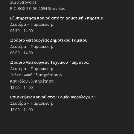
εργαστήρι δημιουργικής γραφής για
2020 Strovolos
παιδιά 9-12 ετών με τη Δέσπ.
P.C. BOX 28403, 2094 Strovolos
Κωνσταντίνου, 28/9/25, 11:00 π.μ., αίθ.
εκδηλώσεων Ι. Ν. Αγ. Σπυρίδωνα, Προσφ.
Εξυπηρέτηση Κοινού από τη Δημοτική Υπηρεσία:
Οικ. Στρόβολος ΙΙ (Πολιτισμός στις
Δευτέρα – Παρασκευή:
γειτονιές)
08:30 – 14:00
Εκδηλώσεις Δήμου
Εκκλησία Αγ. Σπυρίδωνα
Ωράριο λειτουργίας Δημοτικού Ταμείου:
Δευτέρα – Παρασκευή:
08:00 – 14:00
19:30
ΣΕΠ
30
Φιλανθρωπικό Κονσέρτο σε συνεργασία
Ωράριο Λειτουργίας Τεχνικού Τμήματος:
με τη Συμφωνική Ορχήστρα Νέων Κύπρου
Δευτέρα – Παρασκευή:
«Νότες Ελπίδας», 30/9/25
Τηλεφωνική Εξυπηρέτηση &
Εκδηλώσεις στο Δημοτικό Θέατρο
Κατ’ ιδίαν Εξυπηρέτηση:
Δημοτικό Θέατρο Στροβόλου
12:00 – 14:00
Επισκέψεις Κοινού στον Τομέα Φορολογιών:
18:00
ΟΚΤ
2
Δευτέρα – Παρασκευή:
Μάρκος Σεφερλής «Νότης – Η επιστροφή»,
2/10/25
12:00 – 14:00
Εκδηλώσεις στο Δημοτικό Θέατρο
Δημοτικό Θέατρο Στροβόλου