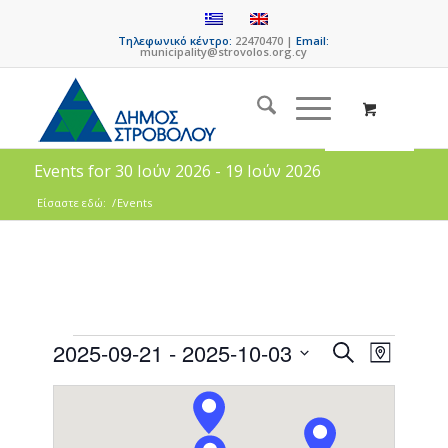
Τηλεφωνικό κέντρο:
22470470 |
Email:
municipality@strovolos.org.cy
Events for 30 Ιούν 2026 - 19 Ιούν 2026
Είσαστε εδώ:
/
Events
Events
Event
2025-09-21
 - 
2025-10-03
Search
Map
Views
Search
Select
Naviga
date.
and
Views