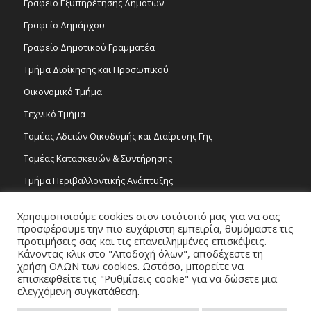
Γραφείο Εξυπηρέτησης Δημοτών
Γραφείο Δημάρχου
Γραφείο Δημοτικού Γραμματέα
Τμήμα Διοίκησης και Προσωπικού
Οικονομικό Τμήμα
Τεχνικό Τμήμα
Τομέας Αδειών Οικοδομής και Διαίρεσης Γης
Τομέας Κατασκευών & Συντήρησης
Τμήμα Περιβαλλοντικής Ανάπτυξης
Tμήμα Δημόσιας Υγείας και Καθαριότητας
Χρησιμοποιούμε cookies στον ιστότοπό μας για να σας
Τομέας Γραμμάτων και Τεχνών
προσφέρουμε την πιο ευχάριστη εμπειρία, θυμόμαστε τις
προτιμήσεις σας και τις επανειλημμένες επισκέψεις.
Τροχονομία
Κάνοντας κλικ στο "Αποδοχή όλων", αποδέχεστε τη
χρήση ΟΛΩΝ των cookies. Ωστόσο, μπορείτε να
επισκεφθείτε τις "Ρυθμίσεις cookie" για να δώσετε μια
ελεγχόμενη συγκατάθεση.