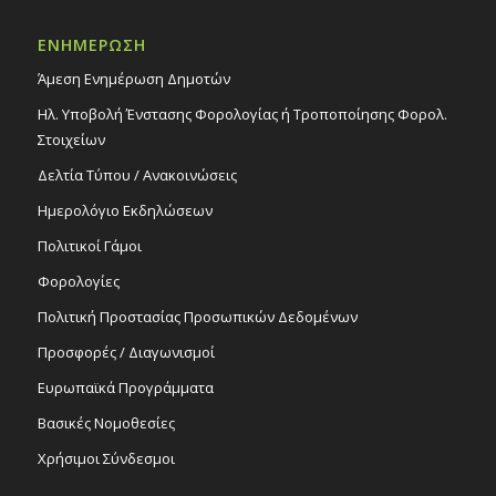
18:00
ΟΚΤ
4
Μάρκος Σεφερλής «Νότης – Η επιστροφή»,
ΕΝΗΜΕΡΩΣΗ
4/10/25
Άμεση Ενημέρωση Δημοτών
Εκδηλώσεις στο Δημοτικό Θέατρο
Δημοτικό Θέατρο Στροβόλου
Ηλ. Υποβολή Ένστασης Φορολογίας ή Τροποποίησης Φορολ.
Στοιχείων
21:30
ΟΚΤ
4
Δελτία Τύπου / Ανακοινώσεις
Μάρκος Σεφερλής «Νότης – Η επιστροφή»,
4/10/25
Ημερολόγιο Εκδηλώσεων
Εκδηλώσεις στο Δημοτικό Θέατρο
Πολιτικοί Γάμοι
Δημοτικό Θέατρο Στροβόλου
Φορολογίες
10:30
ΟΚΤ
Πολιτική Προστασίας Προσωπικών Δεδομένων
5
«Ο Μάικ στην κατασκήνωση» –
Κουκλοθεατρική παράσταση σύγχρονης
Προσφορές / Διαγωνισμοί
μορφής, στο πλαίσιο του θεσμού
«Πολιτισμός σε κάθε γειτονιά του
Ευρωπαϊκά Προγράμματα
Στροβόλου», 5/10/25
Βασικές Νομοθεσίες
Εκδηλώσεις Δήμου
Αιθ. εκδηλώσεων Ι.Ν. Απ. Ανδρέα
Χρήσιμοι Σύνδεσμοι