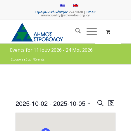
Τηλεφωνικό κέντρο:
22470470 |
Email:
municipality@strovolos.org.cy
Events for 11 Ιούν 2026 - 24 Μάι 2026
Είσαστε εδώ:
/
Events
Events
Event
2025-10-02
 - 
2025-10-05
Search
Map
Views
Search
Select
Naviga
date.
and
Views