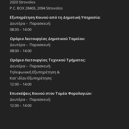
Περιβάλλοντος σε συνεργασία με τον
2020 Strovolos
Παγκ. σύνδεσμο «Μικροί Εθελοντές»,
P.C. BOX 28403, 2094 Strovolos
4/10/25 – Πάρκο σκύλων επί της οδού
Αγάθωνος
Εξυπηρέτηση Κοινού από τη Δημοτική Υπηρεσία:
Εκδηλώσεις Δήμου
Δευτέρα – Παρασκευή:
Πάρκο Σκύλων
08:30 – 14:00
Ωράριο λειτουργίας Δημοτικού Ταμείου:
16:00
-
18:00
ΟΚΤ
Δευτέρα – Παρασκευή:
4
Διαδραστικές παιδικές εκδηλώσεις στο
08:00 – 14:00
Πολιτιστικό Κέντρο, στο πλαίσιο του
θεσμού «Πολιτισμός σε κάθε γειτονιά του
Ωράριο Λειτουργίας Τεχνικού Τμήματος:
Στροβόλου», Σάββατο 4/10/25, 16:00-18:00
Δευτέρα – Παρασκευή:
Εκδηλώσεις Δήμου
Τηλεφωνική Εξυπηρέτηση &
Πολιτιστικό Κέντρο Στροβόλου
Κατ’ ιδίαν Εξυπηρέτηση:
12:00 – 14:00
16:00
-
19:00
ΟΚΤ
Επισκέψεις Κοινού στον Τομέα Φορολογιών:
4
Ο Δήμος Στροβόλου στηρίζει την εκδήλωση
Δευτέρα – Παρασκευή:
του AnimalCare Veterinary Center για την
Παγκόσμια Ημέρα Ζώων, 4/10/25
12:00 – 14:00
Εκδηλώσεις Άλλων Φορέων
AnimalCare Veterinary Center