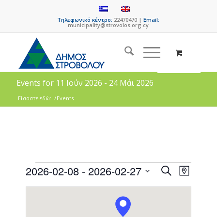
Τηλεφωνικό κέντρο:
22470470 |
Email:
municipality@strovolos.org.cy
Events for 11 Ιούν 2026 - 24 Μάι 2026
Είσαστε εδώ:
/
Events
Events
Event
2026-02-08
 - 
2026-02-27
Search
Map
Views
Search
Select
Naviga
date.
and
Views