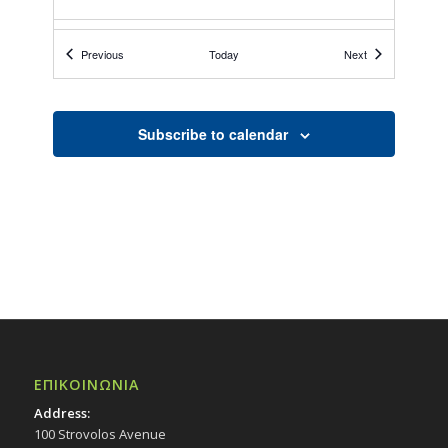
17:30
-
18:30
ΦΕΒ
Events
Events
Previous
Today
Next
13
Το Furry Book Club τον Φεβρουάριο για
παιδιά στη Δημ. Βιβλιοθήκη Στροβόλου!
13/2/26, 17:30-18:30
Εκδηλώσεις Δήμου
Subscribe to calendar
Εκκλησιαστικό Μουσείο Εθνομάρτυρα
Κυπριανού στον Στρόβολο
20:30
ΦΕΒ
13
Παράσταση χορού «Εν ονείρω», 13/2/26
Εκδηλώσεις στο Δημοτικό Θέατρο
Δημοτικό Θέατρο Στροβόλου
18:30
ΦΕΒ
18
Κατανόηση και διαχείριση διαδικτυακών
κινδύνων (Cybersecurity, Card Fraud) στο
πλαίσιο της δράσης «Πολίτες εν γνώσει:
ΕΠΙΚΟΙΝΩΝΙΑ
Powered by EIMF»
Address:
Εκδηλώσεις Δήμου
Πολιτιστικό Κέντρο Στροβόλου
100 Strovolos Avenue