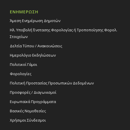
Δημοτικό Θέατρο Στροβόλου
ΕΝΗΜΕΡΩΣΗ
18:00
ΦΕΒ
Άμεση Ενημέρωση Δημοτών
27
Μουσικοχορευτική παράσταση «Starry
Night», 27/2/26
Ηλ. Υποβολή Ένστασης Φορολογίας ή Τροποποίησης Φορολ.
Εκδηλώσεις στο Δημοτικό Θέατρο
Στοιχείων
Δημοτικό Θέατρο Στροβόλου
Δελτία Τύπου / Ανακοινώσεις
Ημερολόγιο Εκδηλώσεων
Πολιτικοί Γάμοι
Φορολογίες
Πολιτική Προστασίας Προσωπικών Δεδομένων
Προσφορές / Διαγωνισμοί
Ευρωπαϊκά Προγράμματα
Βασικές Νομοθεσίες
Χρήσιμοι Σύνδεσμοι