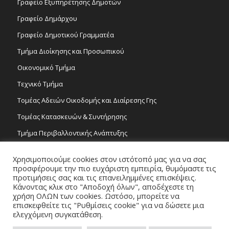
Γραφείο Εξυπηρέτησης Δημοτών
Γραφείο Δημάρχου
Γραφείο Δημοτικού Γραμματέα
Τμήμα Διοίκησης και Προσωπικού
Οικονομικό Τμήμα
Τεχνικό Τμήμα
Τομέας Αδειών Οικοδομής και Διαίρεσης Γης
Τομέας Κατασκευών & Συντήρησης
Τμήμα Περιβαλλοντικής Ανάπτυξης
Tμήμα Δημόσιας Υγείας και Καθαριότητας
Χρησιμοποιούμε cookies στον ιστότοπό μας για να σας
Τομέας Γραμμάτων και Τεχνών
προσφέρουμε την πιο ευχάριστη εμπειρία, θυμόμαστε τις
προτιμήσεις σας και τις επανειλημμένες επισκέψεις.
Τροχονομία
Κάνοντας κλικ στο "Αποδοχή όλων", αποδέχεστε τη
χρήση ΟΛΩΝ των cookies. Ωστόσο, μπορείτε να
επισκεφθείτε τις "Ρυθμίσεις cookie" για να δώσετε μια
ελεγχόμενη συγκατάθεση.