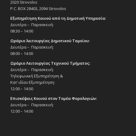
2020 Strovolos
P.C. BOX 28403, 2094 Strovolos
17:30
-
18:30
ΦΕΒ
20
Το Furry Book Club τον Φεβρουάριο για
Εξυπηρέτηση Κοινού από τη Δημοτική Υπηρεσία:
παιδιά στη Δημ. Βιβλιοθήκη Στροβόλου!
Δευτέρα – Παρασκευή:
20/2/26, 17:30-18:30
08:30 – 14:00
Εκδηλώσεις Δήμου
Εκκλησιαστικό Μουσείο Εθνομάρτυρα
Ωράριο λειτουργίας Δημοτικού Ταμείου:
Κυπριανού στον Στρόβολο
Δευτέρα – Παρασκευή:
08:00 – 14:00
19:00
ΦΕΒ
Ωράριο Λειτουργίας Τεχνικού Τμήματος:
20
Παρουσίαση βιβλίου Κυριάκου Ιακωβίδη
Δευτέρα – Παρασκευή:
«Ρώσοι και Μικρασιάτες – Πρόσφυγες δύο
Τηλεφωνική Εξυπηρέτηση &
χαμένων Αυτοκρατοριών στην Κύπρο»,
20/2/26, 19:00 – Μουσείο Εθνομ. Αρχ.
Κατ’ ιδίαν Εξυπηρέτηση:
Κυπριανού
12:00 – 14:00
Εκδηλώσεις Δήμου
Επισκέψεις Κοινού στον Τομέα Φορολογιών:
Εκκλησιαστικό Μουσείο Εθνομάρτυρα
Δευτέρα – Παρασκευή:
Κυπριανού στον Στρόβολο
12:00 – 14:00
16:00
ΦΕΒ
24
Εκδήλωση Ουκρανικής Πρεσβείας, 24/2/26
Εκδηλώσεις στο Δημοτικό Θέατρο