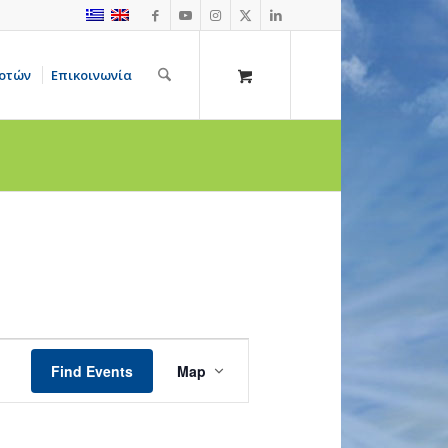
οτών
Επικοινωνία
Event
Views
Find Events
Map
Navigation