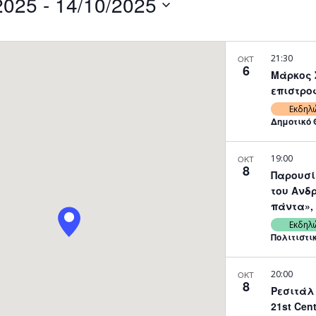
2025
 - 
14/10/2025
by
Location.
21:30
ΟΚΤ
6
Μάρκος 
επιστροφ
Εκδηλ
Δημοτικό 
19:00
ΟΚΤ
8
Παρουσί
του Ανδ
πάντα», 
Εκδηλ
Πολιτιστι
20:00
ΟΚΤ
8
Ρεσιτάλ 
21st Cen