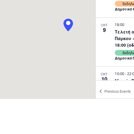
Εκδηλ
Δημοτικό 
18:00
ΟΚΤ
9
Τελετή 
Πάρκου 
18:00 (
Εκδηλ
Δημοτικό 
10:00
-
22:
ΟΚΤ
10
Nicosia 
ξεκινά η
Previous
Events
10-12/10
στήριξη
Εκδηλ
Πάρκο Ακ
19:00
ΟΚΤ