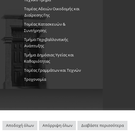
Τομέας Αδειών Οικοδομής και
Recurring
00
Διαίρεσης Γης
Book Fest 2025 – Σε λίγες μέρες
Τομέας Κατασκευών &
 μεγάλη γιορτή του βιβλίου!
Συντήρησης
/25, Πάρκο Ακρόπολης, με την
Τμήμα Περιβαλλοντικής
 του Δήμου Στροβόλου
Ανάπτυξης
ώσεις Δήμου
ροπόλεως
Tμήμα Δημόσιας Υγείας και
Καθαριότητας
Τομέας Γραμμάτων και Τεχνών
α «Η Γυναίκα στην Κυπριακή
Τροχονομία
», στο πλαίσιο του θεσμού
μός σε κάθε γειτονιά του
υ», 14/10/25
ώσεις Δήμου
νας Στρόβολο
Αποδοχή όλων
Απόρριψη όλων
Διαβάστε περισσότερα
Πλοηγός