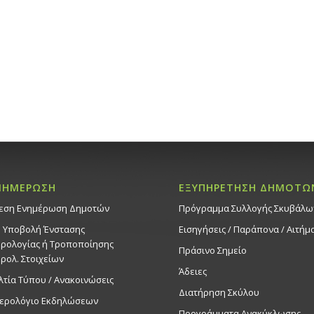
10
Συναυλί
στο Μουσ
«Πολιτισ
Εκδηλ
Εκκλησιασ
Κυπριανού
20:00
ΟΚΤ
10
Ρεσιτάλ 
21st Cent
Εκδηλ
Δημοτικό 
ΝΗΜΕΡΩΣΗ
ΕΞΥΠΗΡΕΤΗΣΗ ΔΗΜΟΤΩ
εση Ενημέρωση Δημοτών
Πρόγραμμα Συλλογής Σκυβάλω
10:00
-
22:
ΟΚΤ
11
. Υποβολή Ένστασης
Εισηγήσεις / Παράπονα / Αιτήμ
Nicosia 
ρολογίας ή Τροποποίησης
ξεκινά η
Πράσινο Σημείο
ρολ. Στοιχείων
10-12/10
Άδειες
στήριξη
λτία Τύπου / Ανακοινώσεις
Διατήρηση Σκύλου
Εκδηλ
ερολόγιο Εκδηλώσεων
Πάρκο Ακ
Προγράμματα Ανακύκλωσης