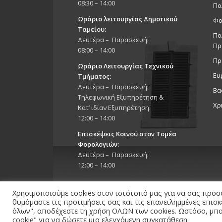
08:30 – 14:00
Πο
Ωράριο λειτουργίας Δημοτικού
Φο
Ταμείου:
Πο
Δευτέρα – Παρασκευή:
Πρ
08:00 – 14:00
Πρ
Ωράριο Λειτουργίας Τεχνικού
Ευ
Τμήματος:
Δευτέρα – Παρασκευή:
Βα
Τηλεφωνική Εξυπηρέτηση &
Χρ
Κατ’ ιδίαν Εξυπηρέτηση:
12:00 – 14:00
Επισκέψεις Κοινού στον Τομέα
Φορολογιών:
Δευτέρα – Παρασκευή:
12:00 – 14:00
Χρησιμοποιούμε cookies στον ιστότοπό μας για να σας προσ
θυμόμαστε τις προτιμήσεις σας και τις επανειλημμένες επισ
όλων", αποδέχεστε τη χρήση ΟΛΩΝ των cookies. Ωστόσο, μπορ
cookie" για να δώσετε μια ελεγχόμενη συγκατάθεση.
Copyright 2026 © Δήμος Στροβόλου, All Rights Reserv