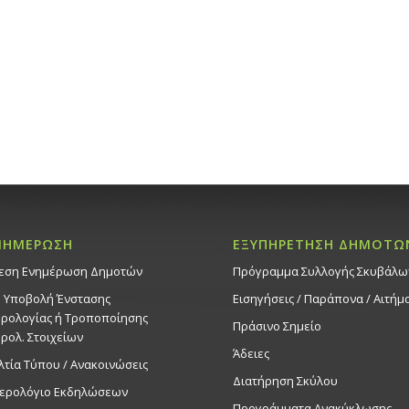
ξανά!», 
Εκδηλ
Δημοτικό 
19:30
ΜΑΡ
24
Παράστα
24/3/26
Εκδηλ
Δημοτικό 
20:00
ΜΑΡ
26
ΝΗΜΕΡΩΣΗ
ΕΞΥΠΗΡΕΤΗΣΗ ΔΗΜΟΤΩ
Θεατρικ
26/3/26
εση Ενημέρωση Δημοτών
Πρόγραμμα Συλλογής Σκυβάλω
Εκδηλ
. Υποβολή Ένστασης
Εισηγήσεις / Παράπονα / Αιτήμ
Δημοτικό 
ρολογίας ή Τροποποίησης
Πράσινο Σημείο
ρολ. Στοιχείων
Άδειες
21:00
ΜΑΡ
λτία Τύπου / Ανακοινώσεις
28
Εκδηλ
Διατήρηση Σκύλου
ερολόγιο Εκδηλώσεων
Πολιτιστι
Προγράμματα Ανακύκλωσης