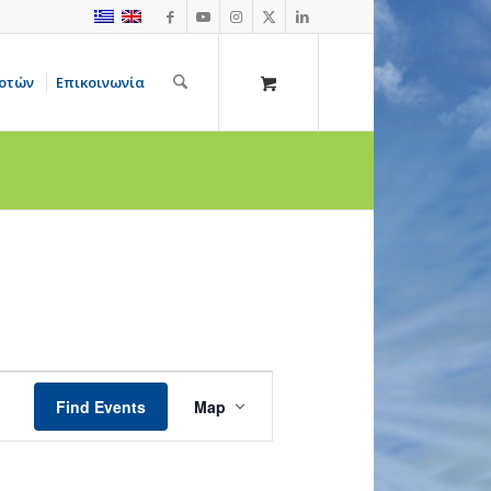
οτών
Επικοινωνία
Event
Views
Find Events
Map
Navigation