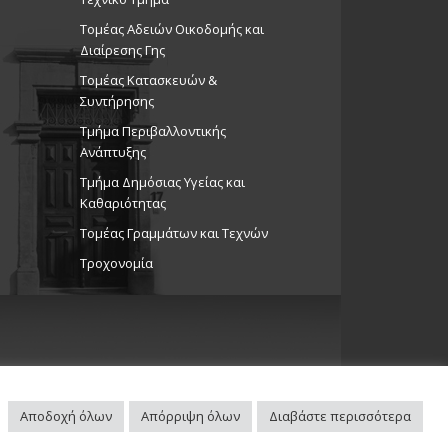
Τομέας Αδειών Οικοδομής και
Διαίρεσης Γης
η χορού «Show 2026», 29/3/26
Τομέας Κατασκευών &
ώσεις στο Δημοτικό Θέατρο
Συντήρησης
Θέατρο Στροβόλου
Τμήμα Περιβαλλοντικής
Ανάπτυξης
Tμήμα Δημόσιας Υγείας και
Καθαριότητας
Τομέας Γραμμάτων και Τεχνών
Τροχονομία
Αποδοχή όλων
Απόρριψη όλων
Διαβάστε περισσότερα
Πλοηγός