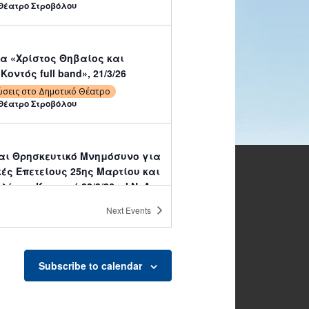
Θέατρο Στροβόλου
α «Χρίστος Θηβαίος και
οντός full band», 21/3/26
ώσεις στο Δημοτικό Θέατρο
Θέατρο Στροβόλου
και Θρησκευτικό Μνημόσυνο για
κές Επετείους 25ης Μαρτίου και
λίου – Κυριακή 22/3/26 – Ι.Ν. Απ.
(Προσφυγικός Οικισμός
Next
Events
ς ΙΙΙ)
ώσεις Δήμου
ώσεων Ι.Ν. Απ. Ανδρέα
Subscribe to calendar
ή παράσταση «Super Mario Έλα