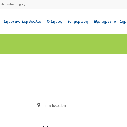
strovolos.org.cy
Δημοτικό Συμβούλιο
Ο Δήμος
Ενημέρωση
Εξυπηρέτηση Δημ
Enter
Location.
Search
for
Events