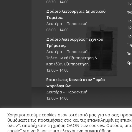
08:30 – 14:00
Πο
Ωράριο λειτουργίας Δημοτικού
Φο
Ταμείου:
Πο
Δευτέρα – Παρασκευή:
Πρ
08:00 – 14:00
Πρ
Ωράριο Λειτουργίας Τεχνικού
Ευ
Τμήματος:
Δευτέρα – Παρασκευή:
Βα
Τηλεφωνική Εξυπηρέτηση &
Χρ
Κατ’ ιδίαν Εξυπηρέτηση:
12:00 – 14:00
Επισκέψεις Κοινού στον Τομέα
Φορολογιών:
Δευτέρα – Παρασκευή:
12:00 – 14:00
Χρησιμοποιούμε cookies στον ιστότοπό μας για να σας προσ
θυμόμαστε τις προτιμήσεις σας και τις επανειλημμένες επισ
όλων", αποδέχεστε τη χρήση ΟΛΩΝ των cookies. Ωστόσο, μπορ
cookie" για να δώσετε μια ελεγχόμενη συγκατάθεση.
Copyright 2026 © Δήμος Στροβόλου, All Rights Reserv