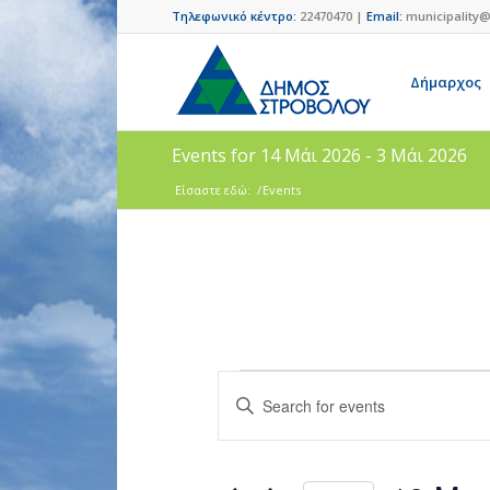
Τηλεφωνικό κέντρο:
22470470 |
Email:
municipality@
Δήμαρχος
Events for 14 Μάι 2026 - 3 Μάι 2026
Είσαστε εδώ:
/
Events
Events
Enter
Search
Keyword.
and
Search
for
Views
Events