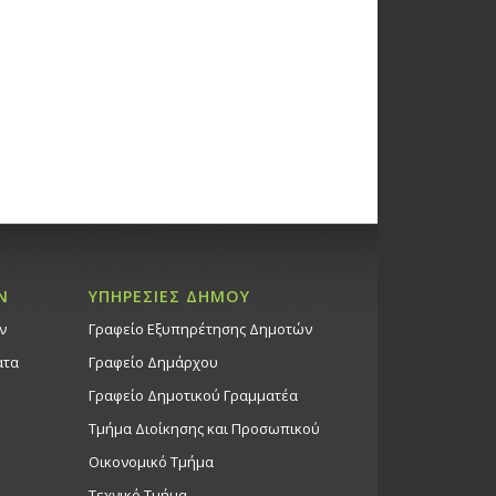
22/3/26
ώσεις στο Δημοτικό Θέατρο
Θέατρο Στροβόλου
ση «The enchanted bookshop»,
ώσεις στο Δημοτικό Θέατρο
Θέατρο Στροβόλου
Ν
ΥΠΗΡΕΣΙΕΣ ΔΗΜΟΥ
ή Παράσταση «Ράφτης κυριών»,
ν
Γραφείο Εξυπηρέτησης Δημοτών
ώσεις στο Δημοτικό Θέατρο
ατα
Γραφείο Δημάρχου
Θέατρο Στροβόλου
Γραφείο Δημοτικού Γραμματέα
Τμήμα Διοίκησης και Προσωπικού
ώσεις Δήμου
Οικονομικό Τμήμα
κό Κέντρο Στροβόλου
Τεχνικό Τμήμα