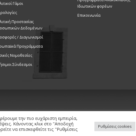
λιτικοί Γάμοι
Ιδιωτικών φορέων
11:00
ΜΑΡ
ρολογίες
Επικοινωνία
29
Παράστασ
λιτική Προστασίας
Εκδηλ
οσωπικών Δεδομένων
Δημοτικό 
οσφορές / Διαγωνισμοί
ρωπαϊκά Προγράμματα
σικές Νομοθεσίες
ήσιμοι Σύνδεσμοι
φέρουμε την πιο ευχάριστη εμπειρία,
κέψεις. Κάνοντας κλικ στο "Αποδοχή
Ρυθμίσεις cookies
είτε να επισκεφθείτε τις "Ρυθμίσεις
ed. / Powered by
NETinfo Plc