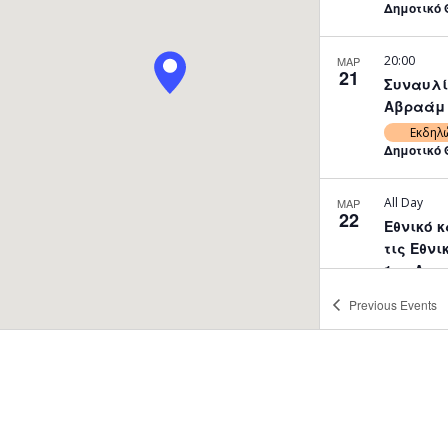
Δημοτικό 
20:00
ΜΑΡ
21
Συναυλί
Αβραάμ Κ
Εκδηλ
Δημοτικό 
All Day
ΜΑΡ
22
Εθνικό 
τις Εθνι
1ης Απρι
Ανδρέα 
Previous
Events
Στρόβολο
Εκδηλ
Αιθ. εκδηλ
10:00
ΜΑΡ
22
Θεατρικ