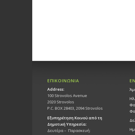
ΕΠΙΚΟΙΝΩΝΙΑ
Ε
Address:
Άμ
100 Strovolos Avenue
Ηλ
2020 Strovolos
Φο
P.C. BOX 28403, 2094 Strovolos
Φο
Εξυπηρέτηση Κοινού από τη
Δε
Δημοτική Υπηρεσία:
Ημ
Δευτέρα – Παρασκευή: