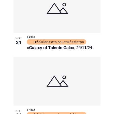
events
Navigati
in
Photo
View
14:00
ΝΟΕ
24
Εκδηλώσεις στο Δημοτικό Θέατρο
«Galaxy of Τalents Gala», 24/11/24
18:00
ΝΟΕ