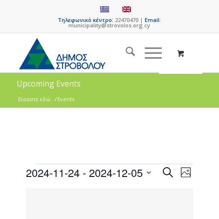
Τηλεφωνικό κέντρο:
22470470 |
Email:
municipality@strovolos.org.cy
Upcoming Events
Είσαστε εδώ:
/
Events
Events
Event
2024-11-24
 - 
2024-12-05
Search
Photo
Views
Search
Select
Naviga
List
date.
and
of
Views